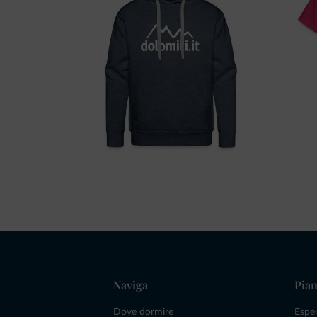
Naviga
Pian
Dove dormire
Espe