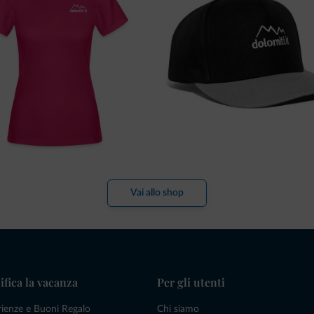
Vai allo shop
ifica la vacanza
Per gli utenti
rienze e Buoni Regalo
Chi siamo