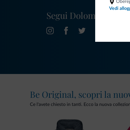
Obereg
Vedi allog
Segui Dolomiti.it
Be Original, scopri la nuo
Ce l'avete chiesto in tanti. Ecco la nuova collezio