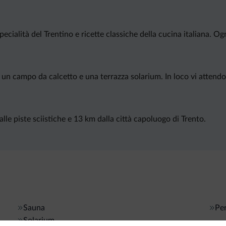
cialità del Trentino e ricette classiche della cucina italiana. O
 un campo da calcetto e una terrazza solarium. In loco vi attendo
e piste sciistiche e 13 km dalla città capoluogo di Trento.
Sauna
Per
Solarium