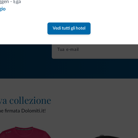
gen - Ega
gio
Consigli dalle Dolom
Vedi tutti gli hotel
Riceverai informazioni, offerte esclusiv
va collezione
ne firmata Dolomiti.it!