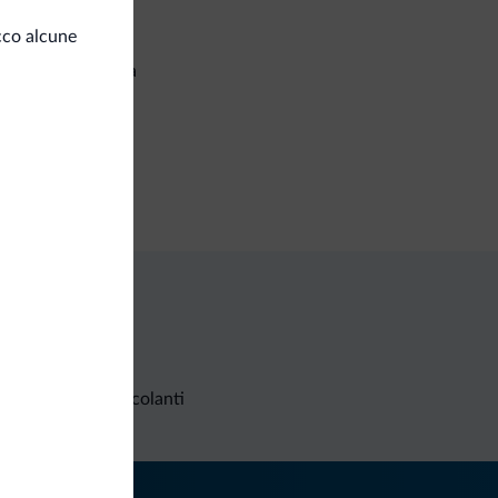
izi generali
cco alcune
setta di sicurezza
iness
a congressi
Richieste non vincolanti