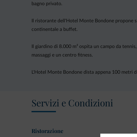
bagno privato.
Il ristorante dell'Hotel Monte Bondone propone spe
continentale a buffet.
Il giardino di 8.000 m² ospita un campo da tennis,
massaggi e un centro fitness.
L'Hotel Monte Bondone dista appena 100 metri dall
Servizi e Condizioni
Ristorazione