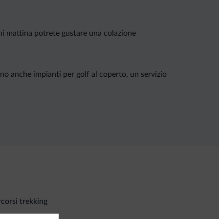
gni mattina potrete gustare una colazione
no anche impianti per golf al coperto, un servizio
corsi trekking