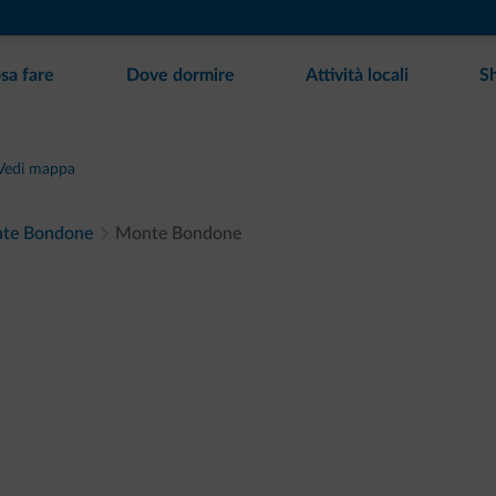
sa fare
Dove dormire
Attività locali
S
Vedi mappa
onte Bondone
Monte Bondone