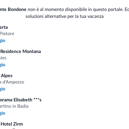
Serv
nte Bondone
non è al momento disponibile in questo portale. E
Sci
soluzioni alternative per la tua vacanza
Cas
<500 m
Piste da sci/impianti
erta
Deposito sci
Bus
Pietore
gio
Sal
Sport e attività
 Residence Montana
sies
gio
 Alpes
i.it
a d'Ampezzo
gio
orama Elisabeth ***s
Tariffe vantaggiose
rtino in Badia
gio
 Hotel Zirm