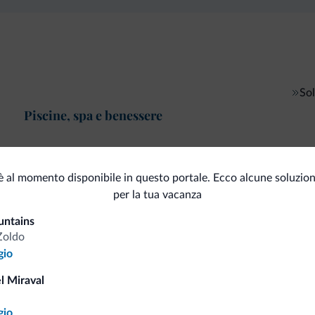
So
Piscine, spa e benessere
 al momento disponibile in questo portale. Ecco alcune soluzioni
i.it
per la tua vacanza
untains
Zoldo
Tariffe vantaggiose
gio
l Miraval
gio