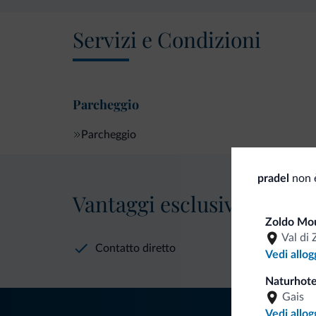
Servizi e Condizioni
Parcheggio
Parcheggio
pradel
non è
Vantaggi esclusivi Dolomit
Zoldo Mo
Val di 
Contatto diretto
Vedi allog
Naturhote
Gais
Vedi allog