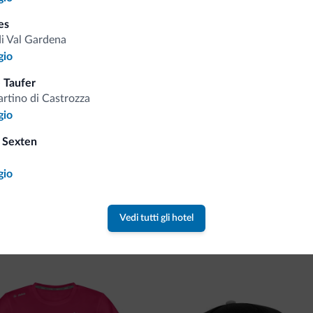
Consigli dalle Dolom
es
di Val Gardena
gio
Riceverai informazioni, offerte esclusiv
 Taufer
rtino di Castrozza
gio
 Sexten
gio
va collezione
Vedi tutti gli hotel
ne firmata Dolomiti.it!