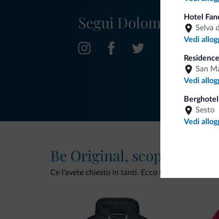
Segui Dolomiti.it
Hotel Fan
Selva 
Vedi allog
Residence
San Ma
Vedi allog
Berghotel
Sesto
Vedi allog
Be Original, scopri la nuo
Ce l'avete chiesto in tanti. Ecco la nuova collezio