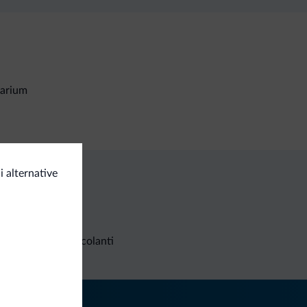
larium
 alternative
Richieste non vincolanti