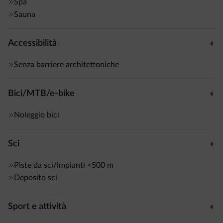
gratuita per raggiungere le piste da sci di Paganella e
Spa
Sauna
Andalo, a 3,5 km dalla struttura.
Accessibilità
L'Hotel Panorama, a conduzione familiare, fornisce un
parcheggio gratuito e sorge a 40 minuti in auto da Trento.
Senza barriere architettoniche
Bici/MTB/e-bike
Noleggio bici
Sci
Piste da sci/impianti
<500 m
Deposito sci
Sport e attività