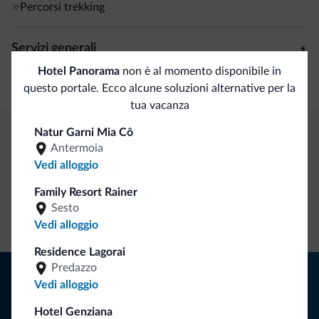
Percorsi trekking
Servizi generali
Hotel Panorama
non è al momento disponibile in
Cassetta di sicurezza
questo portale. Ecco alcune soluzioni alternative per la
tua vacanza
Natur Garni Mia Cô
Antermoia
Vantaggi esclusivi Dolomiti.it
Vedi alloggio
Family Resort Rainer
Contatto
Tariffe
Richieste non
Sesto
diretto
vantaggiose
vincolanti
Vedi alloggio
Residence Lagorai
Predazzo
Consigli dalle Dolomiti
Vedi alloggio
Riceverai informazioni, offerte esclusive e news per la tua
Hotel Genziana