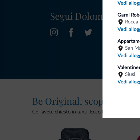
Vedi allog
Segui Dolomiti.it
Garni Rob
Rocca 
Vedi allog
Appartame
San Ma
Vedi allog
Valentiner
Siusi
Vedi allog
Be Original, scopri la nuo
Ce l'avete chiesto in tanti. Ecco la nuova collezio