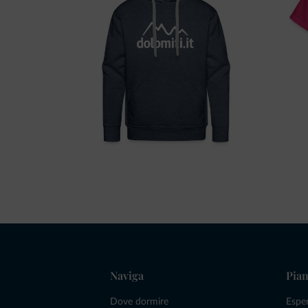
Naviga
Pian
Dove dormire
Espe