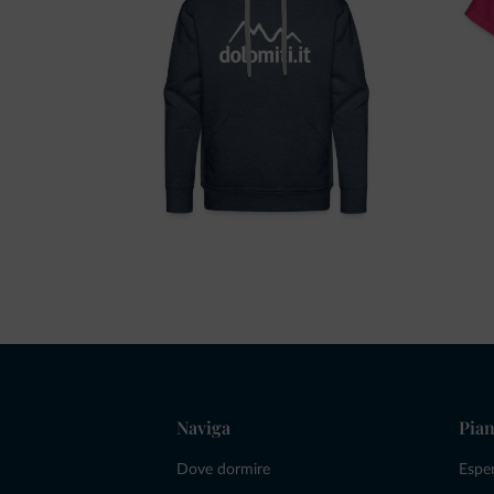
Naviga
Pian
Dove dormire
Espe