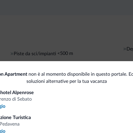
Dep
<500 m
Piste da sci/impianti
on Apartment
non è al momento disponibile in questo portale. E
i.it
soluzioni alternative per la tua vacanza
hotel Alpenrose
renzo di Sebato
Tariffe vantaggiose
gio
zione Turistica
-Pedavena
gio