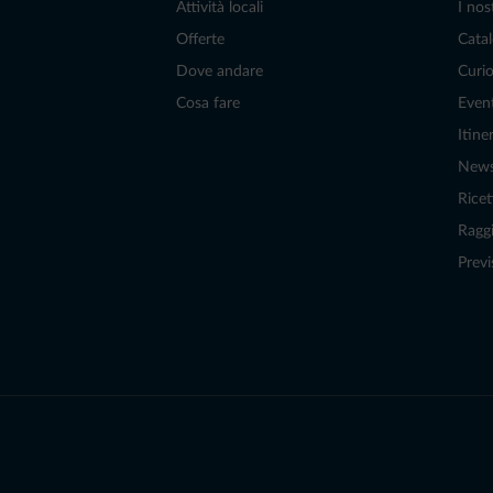
Attività locali
I nos
Offerte
Catal
Dove andare
Curio
Cosa fare
Even
Itiner
New
Ricet
Raggi
Previ