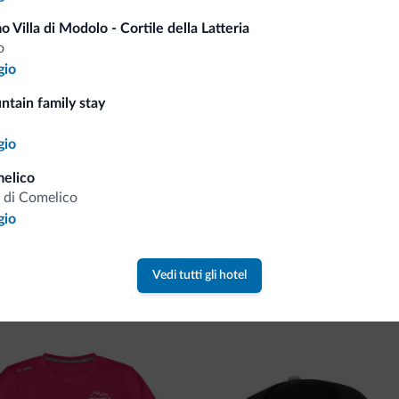
Consigli dalle Dolom
o Villa di Modolo - Cortile della Latteria
o
gio
Riceverai informazioni, offerte esclusiv
ntain family stay
gio
elico
 di Comelico
gio
va collezione
Vedi tutti gli hotel
ne firmata Dolomiti.it!