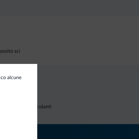
osito sci
cco alcune
Richieste non vincolanti