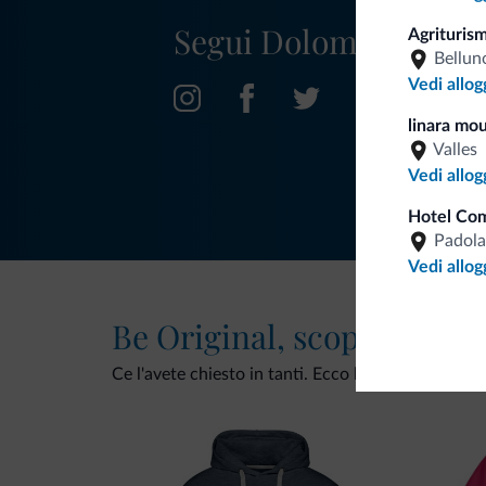
Segui Dolomiti.it
Agriturism
Bellun
Vedi allog
linara mou
Valles
Vedi allog
Hotel Com
Padola
Vedi allog
Be Original, scopri la nuo
Ce l'avete chiesto in tanti. Ecco la nuova collezio