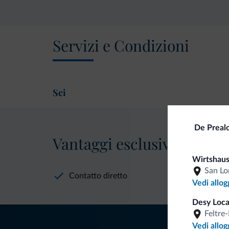
Servizi e Condizioni
Sci
De Preal
Vantaggi esclusivi Dolomit
Wirtshaus
San Lo
Contatto diretto
Vedi allog
Desy Loca
Feltre
Vedi allog