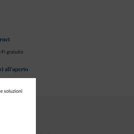
rnet
Fi gratuito
i all'aperto
razza sul tetto
e soluzioni