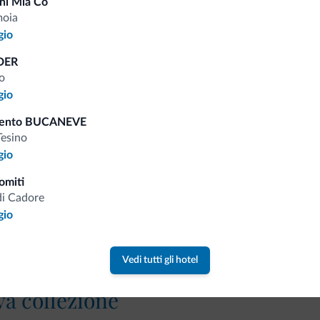
ni Mia Cô
Tariffe vantaggiose
moia
gio
DER
o
gio
Consigli dalle Dolom
mento BUCANEVE
Tesino
Riceverai informazioni, offerte esclusiv
gio
omiti
di Cadore
gio
Vedi tutti gli hotel
va collezione