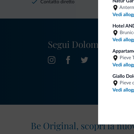
Natur Gar
Contatto diretto
Anter
Vedi allog
Hotel AN
Brunic
Vedi allog
Segui Dolomiti.it
Apparta
Pieve 
Vedi allog
Giallo Dol
Pieve 
Vedi allog
Be Original, scopri la nuo