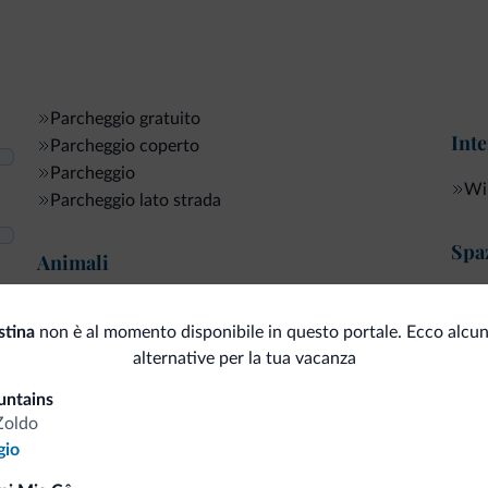
Parcheggio gratuito
Inte
Parcheggio coperto
Parcheggio
Wi-
Parcheggio lato strada
Spaz
Animali
Ter
Animali ammessi
stina
non è al momento disponibile in questo portale. Ecco alcun
alternative per la tua vacanza
untains
i.it
Zoldo
gio