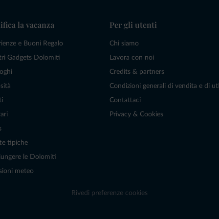
ifica la vacanza
Per gli utenti
rienze e Buoni Regalo
Chi siamo
tri Gadgets Dolomiti
Lavora con noi
oghi
Credits & partners
sità
Condizioni generali di vendita e di uti
ti
Contattaci
ari
Privacy & Cookies
s
te tipiche
ungere le Dolomiti
sioni meteo
Rivedi preferenze cookies