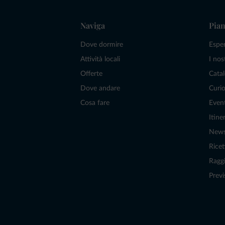
Naviga
Pian
Dove dormire
Espe
Attività locali
I nos
Offerte
Catal
Dove andare
Curio
Cosa fare
Even
Itiner
New
Ricet
Raggi
Previ