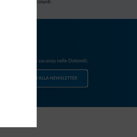
Richieste non vincolanti
iti
e e news per la tua vacanza nelle Dolomiti.
ISCRIVITI ALLA NEWSLETTER