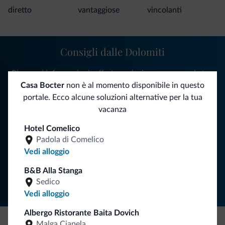
diretto
vantaggiose
vincolanti
Consigli dalle Dolomiti
Riceverai informazioni, offerte esclusive e news per la tua
vacanza nelle Dolomiti.
Casa Bocter
non è al momento disponibile in questo
portale. Ecco alcune soluzioni alternative per la tua
vacanza
ISCRIVITI ALLA NEWSLETTER
Hotel Comelico
Padola di Comelico
Vedi alloggio
Segui Dolomiti.it
B&B Alla Stanga
Sedico
Vedi alloggio
Albergo Ristorante Baita Dovich
Malga Ciapela