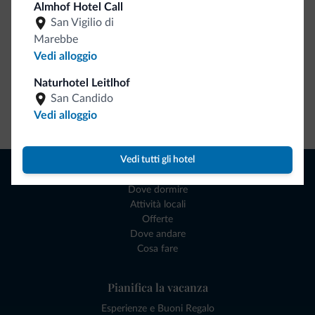
Almhof Hotel Call
San Vigilio di
Marebbe
Vedi alloggio
Naturhotel Leitlhof
San Candido
Vai allo shop
Vedi alloggio
Vedi tutti gli hotel
Naviga
Dove dormire
Attività locali
Offerte
Dove andare
Cosa fare
Pianifica la vacanza
Esperienze e Buoni Regalo