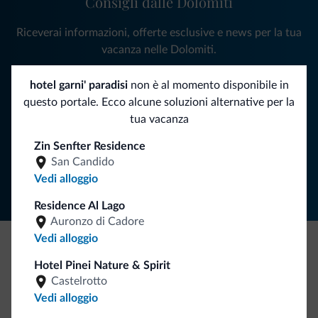
Consigli dalle Dolomiti
Riceverai informazioni, offerte esclusive e news per la tua
vacanza nelle Dolomiti.
hotel garni' paradisi
non è al momento disponibile in
questo portale. Ecco alcune soluzioni alternative per la
ISCRIVITI ALLA NEWSLETTER
tua vacanza
Zin Senfter Residence
Segui Dolomiti.it
San Candido
Vedi alloggio
Residence Al Lago
Auronzo di Cadore
Vedi alloggio
Be Original, scopri la nuova collezione
Hotel Pinei Nature & Spirit
Castelrotto
Ce l'avete chiesto in tanti. Ecco la nuova collezione firmata
Vedi alloggio
Dolomiti.it!