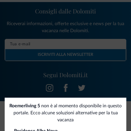
Consigli dalle Dolomiti
Riceverai informazioni, offerte esclusive e news per la tua
vacanza nelle Dolomiti.
ISCRIVITI ALLA NEWSLETTER
Segui Dolomiti.it
Roemerliving 5
non è al momento disponibile in questo
portale. Ecco alcune soluzioni alternative per la tua
Be Original, scopri la nuova collezione
vacanza
Ce l'avete chiesto in tanti. Ecco la nuova collezione firmata