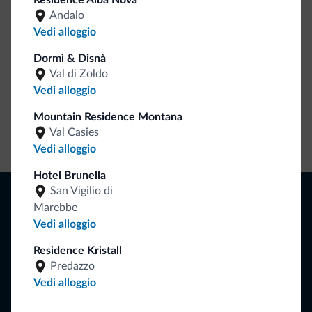
Residence Alba Nova
Dolomiti.it!
Andalo
Vedi alloggio
Dormì & Disnà
Val di Zoldo
Vedi alloggio
Mountain Residence Montana
Val Casies
Vai allo shop
Vedi alloggio
Hotel Brunella
Naviga
San Vigilio di
Marebbe
Dove dormire
Vedi alloggio
Attività locali
Offerte
Residence Kristall
Dove andare
Predazzo
Cosa fare
Vedi alloggio
Pianifica la vacanza