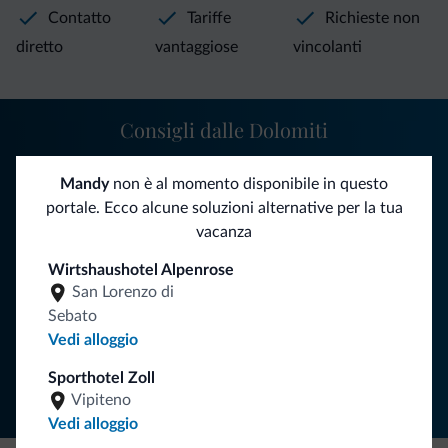
Contatto
Tariffe
Richieste non
diretto
vantaggiose
vincolanti
Consigli dalle Dolomiti
Riceverai informazioni, offerte esclusive e news per la tua
Mandy
non è al momento disponibile in questo
vacanza nelle Dolomiti.
portale. Ecco alcune soluzioni alternative per la tua
vacanza
Wirtshaushotel Alpenrose
ISCRIVITI ALLA NEWSLETTER
San Lorenzo di
Sebato
Vedi alloggio
Segui Dolomiti.it
Sporthotel Zoll
Vipiteno
Vedi alloggio