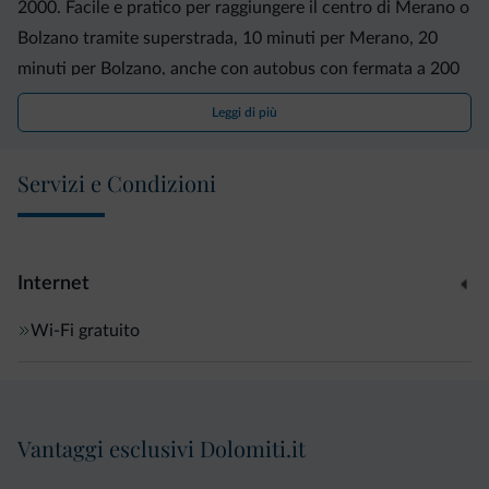
2000. Facile e pratico per raggiungere il centro di Merano o
Bolzano tramite superstrada, 10 minuti per Merano, 20
minuti per Bolzano, anche con autobus con fermata a 200
metri dalla struttura, linea 210 per Merano, frequenza 12
Leggi di più
minuti. Linea 201 per Bolzano, frequenza 30 minuti. Incluso
nel prezzo fino a fine giugno 2021 gratis la Merancard
Servizi e Condizioni
valida per utilizzo di tutti i mezzi pubblici, musei (oltre 90) e
uno sconto pari al 10 per cento sul nolleggio biciclette.
Internet
Wi-Fi gratuito
Vantaggi esclusivi Dolomiti.it