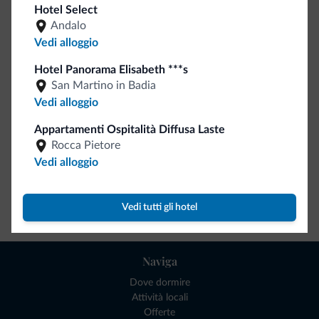
Hotel Select
Andalo
Be Original, scopri la nuova collezione
Vedi alloggio
Ce l'avete chiesto in tanti. Ecco la nuova collezione firmata
Hotel Panorama Elisabeth ***s
Dolomiti.it!
San Martino in Badia
Vedi alloggio
Appartamenti Ospitalità Diffusa Laste
Rocca Pietore
Vedi alloggio
Vai allo shop
Vedi tutti gli hotel
Naviga
Dove dormire
Attività locali
Offerte