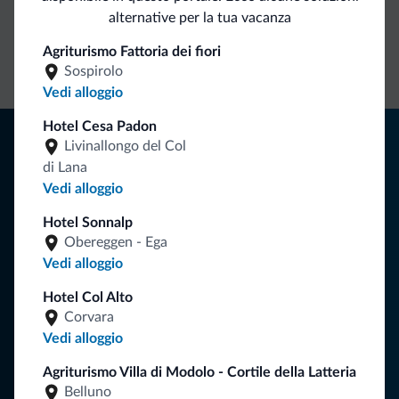
alternative per la tua vacanza
Contatto
Tariffe
Richieste non
Agriturismo Fattoria dei fiori
diretto
vantaggiose
vincolanti
Sospirolo
Vedi alloggio
Hotel Cesa Padon
Consigli dalle Dolomiti
Livinallongo del Col
di Lana
Riceverai informazioni, offerte esclusive e news per la tua
Vedi alloggio
vacanza nelle Dolomiti.
Hotel Sonnalp
Obereggen - Ega
Vedi alloggio
ISCRIVITI ALLA NEWSLETTER
Hotel Col Alto
Corvara
Segui Dolomiti.it
Vedi alloggio
Agriturismo Villa di Modolo - Cortile della Latteria
Belluno