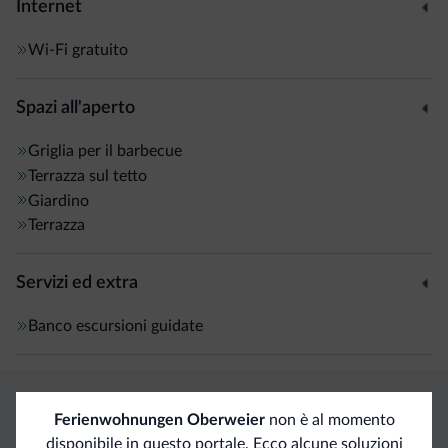
Internet
Wi-Fi gratuito
Spazi all'aperto
Griglia per il barbecue
Terrazza sul tetto
Giardino
Terrazza
Servizi ed extra
Banco escursioni guidate
Ferienwohnungen Oberweier
non è al momento
Vantaggi esclusivi Dolomiti.it
disponibile in questo portale. Ecco alcune soluzioni