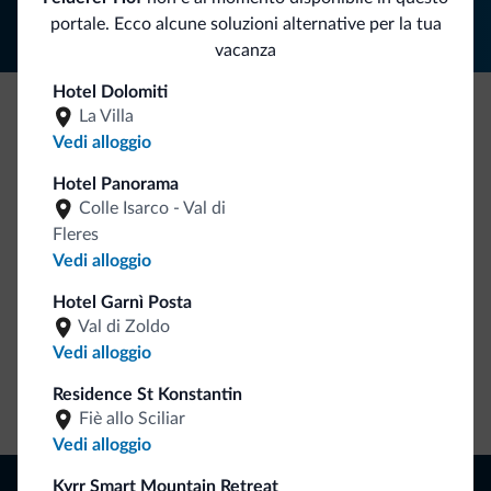
portale. Ecco alcune soluzioni alternative per la tua
vacanza
Hotel Dolomiti
La Villa
Be Original, scopri la nuova collezione
Vedi alloggio
Ce l'avete chiesto in tanti. Ecco la nuova collezione firmata
Hotel Panorama
Dolomiti.it!
Colle Isarco - Val di
Fleres
Vedi alloggio
Hotel Garnì Posta
Val di Zoldo
Vedi alloggio
Residence St Konstantin
Vai allo shop
Fiè allo Sciliar
Vedi alloggio
Naviga
Kyrr Smart Mountain Retreat