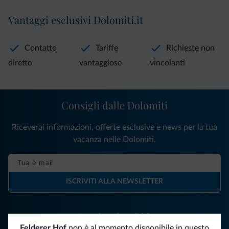
Vantaggi esclusivi Dolomiti.it
Contatto
Tariffe
Richieste non
diretto
vantaggiose
vincolanti
Consigli dalle Dolomiti
Riceverai informazioni, offerte esclusive e news per la tua
vacanza nelle Dolomiti.
ISCRIVITI ALLA NEWSLETTER
Segui Dolomiti.it
Felderer Hof
non è al momento disponibile in questo