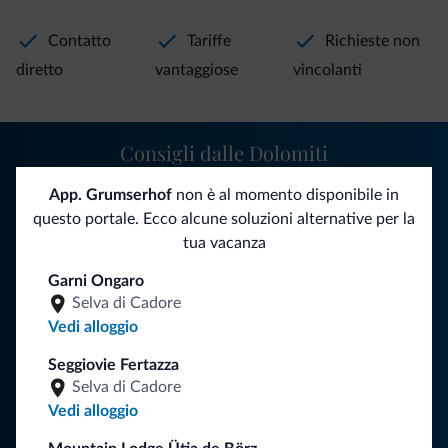
Contatto
Tariffe
Richieste non
diretto
vantaggiose
vincolanti
Consigli dalle Dolomiti
App. Grumserhof
non è al momento disponibile in
Riceverai informazioni, offerte esclusive e news per la tua
questo portale. Ecco alcune soluzioni alternative per la
vacanza nelle Dolomiti.
tua vacanza
Garni Ongaro
ISCRIVITI ALLA NEWSLETTER
Selva di Cadore
Vedi alloggio
Segui Dolomiti.it
Seggiovie Fertazza
Selva di Cadore
Vedi alloggio