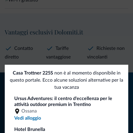
Vantaggi esclusivi Dolomiti.it
Contatto
Tariffe
Richieste non
diretto
vantaggiose
vincolanti
Casa Trottner 225S
non è al momento disponibile in
Consigli dalle Dolomiti
questo portale. Ecco alcune soluzioni alternative per la
tua vacanza
Riceverai informazioni, offerte esclusive e news per la tua
Ursus Adventures: il centro d'eccellenza per le
vacanza nelle Dolomiti.
attività outdoor premium in Trentino
Ossana
Vedi alloggio
ISCRIVITI ALLA NEWSLETTER
Hotel Brunella