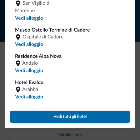
San Vigilio di
Marebbe
Segui Dolomiti.it
Vedi alloggio
Museo Ostello Termine di Cadore
Ospitale di Cadore
Vedi alloggio
Residence Alba Nova
Be Original, scopri la nuova collezione
Andalo
Ce l'avete chiesto in tanti. Ecco la nuova collezione firmata
Vedi alloggio
Dolomiti.it!
Hotel Evaldo
Arabba
Vedi alloggio
Vedi tutti gli hotel
Vai allo shop