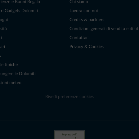
rienze e Buoni Regalo
Chi siamo
tri Gadgets Dolomiti
Lavora con noi
oghi
Credits & partners
sità
Condizioni generali di vendita e di uti
ti
Contattaci
ari
Privacy & Cookies
s
te tipiche
ungere le Dolomiti
sioni meteo
Rivedi preferenze cookies