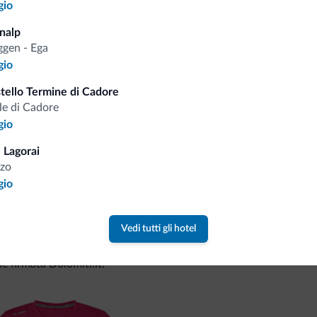
gio
nalp
Consigli dalle Dolom
gen - Ega
gio
Riceverai informazioni, offerte esclusiv
ello Termine di Cadore
le di Cadore
gio
 Lagorai
zo
gio
Vedi tutti gli hotel
va collezione
ne firmata Dolomiti.it!