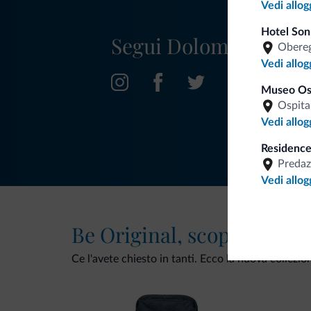
Vedi allog
Hotel Son
Segui Dolomiti.it
Obereg
Vedi allog
Museo Ost
Ospita
Vedi allog
Residence
Predaz
Vedi allog
Be Original, scopri la nuo
Ce l'avete chiesto in tanti. Ecco la nuova collezio