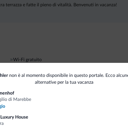
a terrazza e fatte il pieno di vitalità. Benvenuti in vacanza!
Wi-Fi gratuito
hler
non è al momento disponibile in questo portale. Ecco alcune
alternative per la tua vacanza
i.it
nnenhof
gilio di Marebbe
Tariffe vantaggiose
gio
 Luxury House
ra