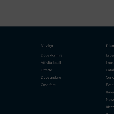
Naviga
Pian
Dove dormire
Espe
Attività locali
I nos
Offerte
Catal
Dove andare
Curio
Cosa fare
Even
Itiner
New
Ricet