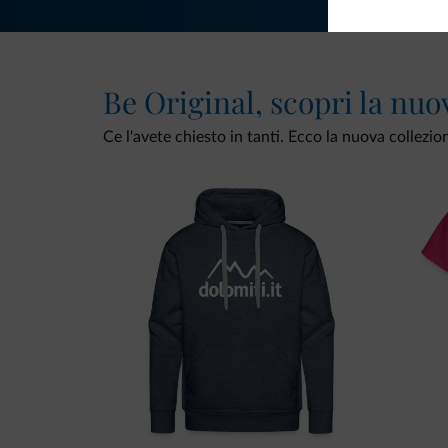
Be Original, scopri la nuo
Ce l'avete chiesto in tanti. Ecco la nuova collezio