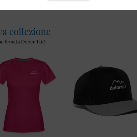
va collezione
ne firmata Dolomiti.it!