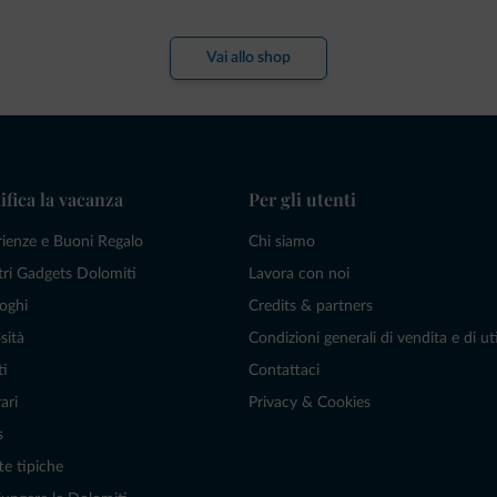
Vai allo shop
ifica la vacanza
Per gli utenti
rienze e Buoni Regalo
Chi siamo
tri Gadgets Dolomiti
Lavora con noi
oghi
Credits & partners
sità
Condizioni generali di vendita e di uti
ti
Contattaci
ari
Privacy & Cookies
s
te tipiche