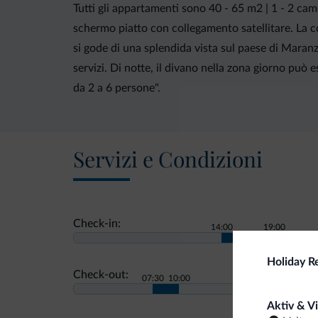
Tutti gli appartamenti sono 40 - 65 m2 | 1 - 2 cam
schermo piatto con collegamento satellitare. La c
si gode di una splendida vista sul paese di Maran
servizi. Di notte, il divano nella zona giorno pu
da 2 a 6 persone".
Servizi e Condizioni
Check-in:
14:00
19:00
Holiday 
Check-out:
07:30
10:00
Aktiv & V