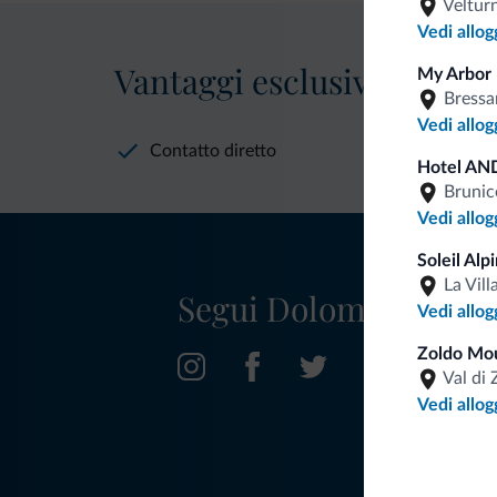
Veltur
Vedi allog
Vantaggi esclusivi Dolomit
My Arbor 
Bress
Vedi allog
Contatto diretto
Hotel AN
Brunic
Vedi allog
Soleil Alp
La Vill
Segui Dolomiti.it
Vedi allog
Zoldo Mo
Val di 
Vedi allog