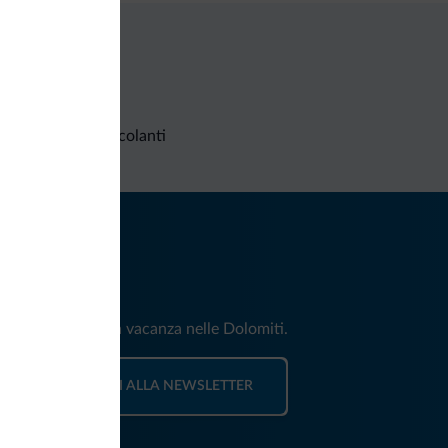
Richieste non vincolanti
iti
e e news per la tua vacanza nelle Dolomiti.
ISCRIVITI ALLA NEWSLETTER