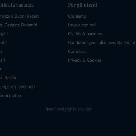
ifica la vacanza
Per gli utenti
rienze e Buoni Regalo
Chi siamo
tri Gadgets Dolomiti
Lavora con noi
oghi
Credits & partners
sità
Condizioni generali di vendita e di uti
ti
Contattaci
ari
Privacy & Cookies
s
te tipiche
ungere le Dolomiti
sioni meteo
Rivedi preferenze cookies