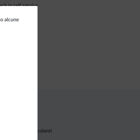
ck in self service
ress check in
co alcune
izi di pulizia
izia giornaliera
ozi
nimarket
Richieste non vincolanti