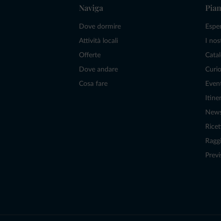
Naviga
Pian
Dove dormire
Espe
Attività locali
I nos
Offerte
Catal
Dove andare
Curio
Cosa fare
Even
Itiner
New
Ricet
Raggi
Previ