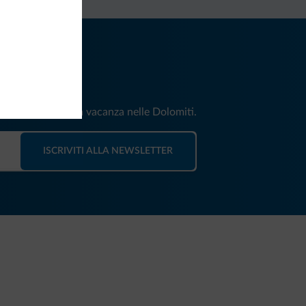
iti
e e news per la tua vacanza nelle Dolomiti.
ISCRIVITI ALLA NEWSLETTER