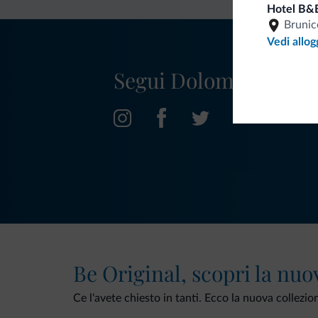
Hotel B&
Brunic
Vedi allog
Segui Dolomiti.it
Be Original, scopri la nuo
Ce l'avete chiesto in tanti. Ecco la nuova collezio