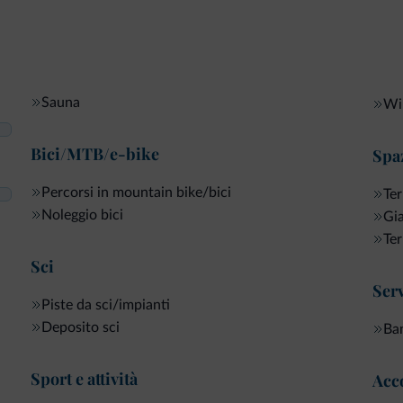
Sauna
Wi-
Bici/MTB/e-bike
Spaz
Percorsi in mountain bike/bici
Ter
Noleggio bici
Gi
Ter
Sci
Serv
Piste da sci/impianti
Deposito sci
Ban
Sport e attività
Acco