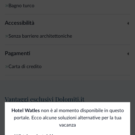
Bagno turco
Accessibilità
Senza barriere architettoniche
Pagamenti
Carta di credito
Vantaggi esclusivi Dolomiti.it
Hotel Watles
non è al momento disponibile in questo
Contatto
Tariffe
Richieste non
portale. Ecco alcune soluzioni alternative per la tua
diretto
vantaggiose
vincolanti
vacanza