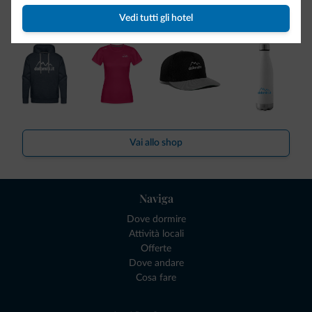
Dolomiti.it!
Vedi tutti gli hotel
Vai allo shop
Naviga
Dove dormire
Attività locali
Offerte
Dove andare
Cosa fare