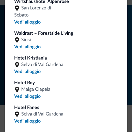
Wirtshaushotel Alpenrose
San Lorenzo di
Consigli dalle Dolomiti
Sebato
Vedi alloggio
Riceverai informazioni, offerte esclusive e news per la tua
Waldrast – Forestside Living
vacanza nelle Dolomiti.
Siusi
Vedi alloggio
Hotel Kristiania
ISCRIVITI ALLA NEWSLETTER
Selva di Val Gardena
Vedi alloggio
Segui Dolomiti.it
Hotel Roy
Malga Ciapela
Vedi alloggio
Hotel Fanes
Selva di Val Gardena
Vedi alloggio
Be Original, scopri la nuova collezione
Ce l'avete chiesto in tanti. Ecco la nuova collezione firmata