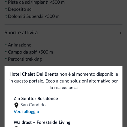
Piste da sci/impianti
<500 m
Deposito sci
Dolomiti Superski
<500 m
Sport e attività
Animazione
Campo da golf
<500 m
Percorsi trekking
Hotel Chalet Del Brenta
non è al momento disponibile
Servizi generali
in questo portale. Ecco alcune soluzioni alternative per
la tua vacanza
Cassetta di sicurezza
Wi-Fi in camera
Zin Senfter Residence
San Candido
Business
Vedi alloggio
Waldrast – Forestside Living
Sala congressi