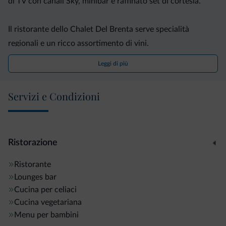
di TV con canali Sky, minibar e raffinato set di cortesia.
Il ristorante dello Chalet Del Brenta serve specialità
regionali e un ricco assortimento di vini.
Leggi di più
Potrete usufruire del centro completamente attrezzato
Allsenses Spa, provvisto di piscina, bagno turco, sauna e
Servizi e Condizioni
zone relax.
Il residence si trova a 400 metri dalla funivia Spinale.
Ristorazione
Ristorante
Lounges bar
Cucina per celiaci
Cucina vegetariana
Menu per bambini