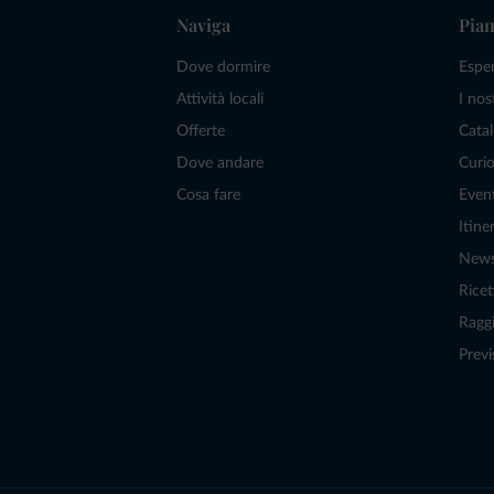
Naviga
Pian
Dove dormire
Espe
Attività locali
I nos
Offerte
Catal
Dove andare
Curio
Cosa fare
Even
Itiner
New
Ricet
Raggi
Previ