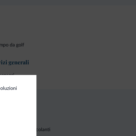
mpo da golf
izi generali
censori
oluzioni
Richieste non vincolanti