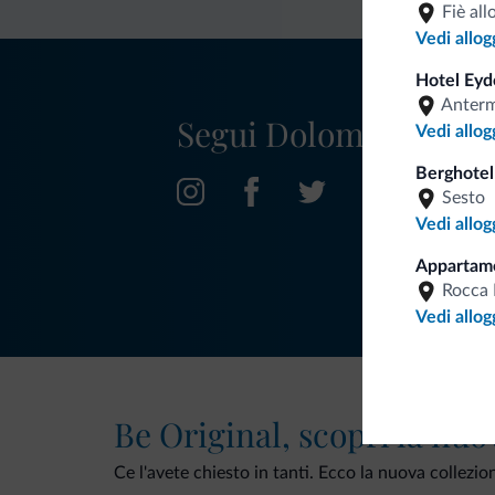
Fiè all
Vedi allog
Hotel Eyd
Anter
Segui Dolomiti.it
Vedi allog
Berghotel
Sesto
Vedi allog
Appartame
Rocca 
Vedi allog
Be Original, scopri la nuo
Ce l'avete chiesto in tanti. Ecco la nuova collezio