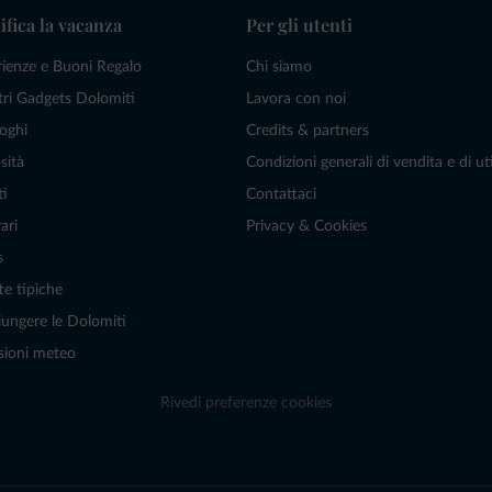
ifica la vacanza
Per gli utenti
rienze e Buoni Regalo
Chi siamo
tri Gadgets Dolomiti
Lavora con noi
oghi
Credits & partners
sità
Condizioni generali di vendita e di uti
ti
Contattaci
ari
Privacy & Cookies
s
te tipiche
ungere le Dolomiti
sioni meteo
Rivedi preferenze cookies