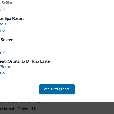
o Sciliar
gio
os Spa Resort
moia
Consigli dalle Dolom
gio
 Sexten
Riceverai informazioni, offerte esclusiv
gio
nti Ospitalità Diffusa Laste
Pietore
gio
Vedi tutti gli hotel
va collezione
ne firmata Dolomiti.it!