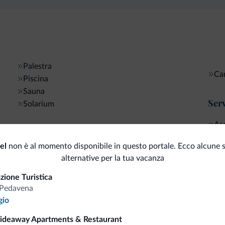
Palestra
Ca
Piscina
Sauna
Serv
Solarium
As
Sport e attività
el
non è al momento disponibile in questo portale. Ecco alcune s
alternative per la tua vacanza
i.it
zione Turistica
-Pedavena
gio
Tariffe vantaggiose
Hideaway Apartments & Restaurant