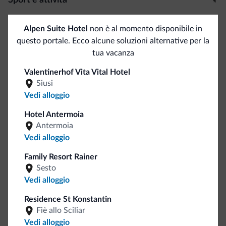
Alpinismo
Alpen Suite Hotel
non è al momento disponibile in
Campo da golf
1 km
questo portale. Ecco alcune soluzioni alternative per la
Campo da tennis
tua vacanza
Percorsi trekking
Rafting
Valentinerhof Vita Vital Hotel
Siusi
Vedi alloggio
Servizi generali
Hotel Antermoia
Bancomat/ATM
<500 m
Antermoia
Ascensori
Vedi alloggio
Servizio in camera
Family Resort Rainer
Staff multilingua
Sesto
Italiano
Vedi alloggio
Inglese
Tedesco
Residence St Konstantin
Fiè allo Sciliar
Russo
Vedi alloggio
Camere comunicanti