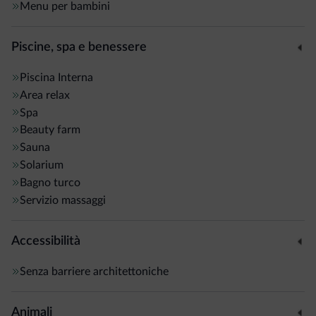
Menu per bambini
nebulizzante, angolo tisane e comodi lettini relax; e l'
Alpen
Beauty
con un'ampia scelta di trattamenti e massaggi.
Piscine, spa e benessere
Tra gli altri
servizi
: sala riunioni ben equipaggiata, Cigar
Piscina
Interna
Lounge, Lobby Bar, soggiorno con camino, spazioso garage,
Area relax
servizio navetta, deposito sci con scalda-scarponi, deposito
Spa
bici e sala giochi per i bimbi.
Beauty farm
Sauna
Solarium
Bagno turco
Servizio massaggi
Accessibilità
Senza barriere architettoniche
Animali