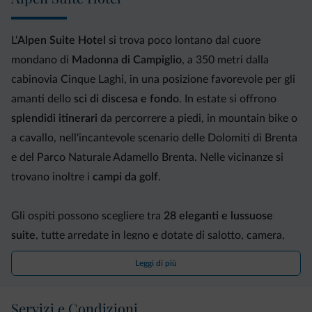
L'
Alpen Suite Hotel
si trova poco lontano dal cuore
mondano di
Madonna di Campiglio
, a 350 metri dalla
cabinovia Cinque Laghi, in una posizione favorevole per gli
amanti dello
sci di discesa e fondo
. In estate si offrono
splendidi itinerari
da percorrere a piedi, in mountain bike o
a cavallo, nell'incantevole scenario delle Dolomiti di Brenta
e del Parco Naturale Adamello Brenta. Nelle vicinanze si
trovano inoltre i
campi da golf
.
Gli ospiti possono scegliere tra
28 eleganti e lussuose
suite
, tutte arredate in legno e dotate di salotto, camera,
cabina armadio, bagno con vasca e cabina doccia separata,
Leggi di più
zona notte e zona giorno separate, con ADSL, TV-LCD
(SKY/satellite/pay per view), cassaforte, minibar,
Servizi e Condizioni