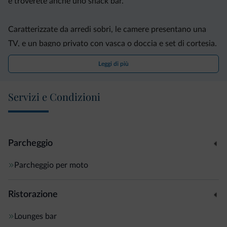
e troverete anche uno snack bar.
Caratterizzate da arredi sobri, le camere presentano una
TV, e un bagno privato con vasca o doccia e set di cortesia.
Leggi di più
Il Palù Hotel offre inoltre una terrazza solarium e un
giardino, ideali per trascorrere piacevoli momenti di relax.
Servizi e Condizioni
Ubicata al centro di Madonna di Campiglio, la struttura
dista 15 minuti d'auto dal Parco Naturale Adamello Brenta.
Parcheggio
Parcheggio per moto
Ristorazione
Lounges bar