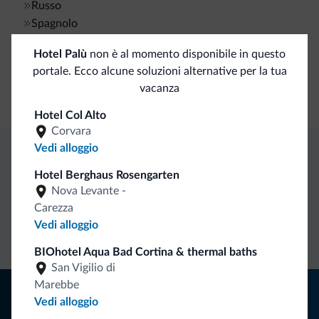
Russo
Spagnolo
Hotel Palù
non è al momento disponibile in questo
Pagamenti
portale. Ecco alcune soluzioni alternative per la tua
vacanza
Carta di credito
Hotel Col Alto
Corvara
Vedi alloggio
Vantaggi esclusivi Dolomiti.it
Hotel Berghaus Rosengarten
Nova Levante -
Carezza
Contatto
Tariffe
Richieste non
Vedi alloggio
diretto
vantaggiose
vincolanti
BIOhotel Aqua Bad Cortina & thermal baths
San Vigilio di
Marebbe
Consigli dalle Dolomiti
Vedi alloggio