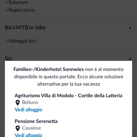
Solarium
Bagno turco
Bici/MTB/e-bike
Noleggio bici
Sci
Familien-/Kinderhotel Sonnwies
non è al momento
Piste da sci/impianti
<500 m
disponibile in questo portale. Ecco alcune soluzioni
Skibus gratuito
alternative per la tua vacanza
Agriturismo Villa di Modolo - Cortile della Latteria
Sport e attività
Belluno
Vedi alloggio
Animazione
Maneggio/Equitazione
Pensione Serenetta
Cavalese
Vedi alloggio