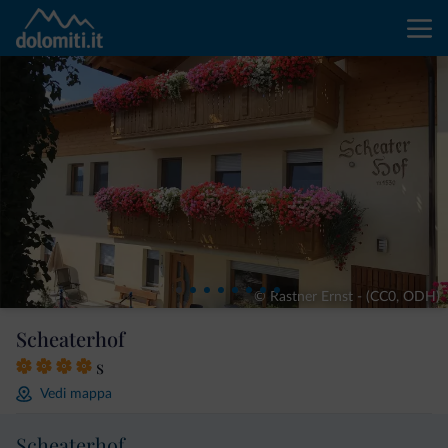
© Rastner Ernst - (CC0, ODH)
Scheaterhof
s
Vedi mappa
Scheaterhof