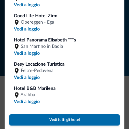
Vedi alloggio
vacanza nelle Dolomiti.
Good Life Hotel Zirm
Obereggen - Ega
Vedi alloggio
ISCRIVITI ALLA NEWSLETTER
Hotel Panorama Elisabeth ***s
San Martino in Badia
Segui Dolomiti.it
Vedi alloggio
Desy Locazione Turistica
Feltre-Pedavena
Vedi alloggio
Hotel B&B Marilena
Be Original, scopri la nuova collezione
Arabba
Vedi alloggio
Ce l'avete chiesto in tanti. Ecco la nuova collezione firmata
Dolomiti.it!
Vedi tutti gli hotel