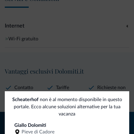
darvi il benvenuto nel nostro agriturismo! Cordiali saluti
Famiglia Rastner
Internet
Wi-Fi gratuito
Vantaggi esclusivi Dolomiti.it
Contatto
Tariffe
Richieste non
diretto
vantaggiose
vincolanti
Scheaterhof
non è al momento disponibile in questo
portale. Ecco alcune soluzioni alternative per la tua
vacanza
Consigli dalle Dolomiti
Giallo Dolomiti
Pieve di Cadore
Riceverai informazioni, offerte esclusive e news per la tua