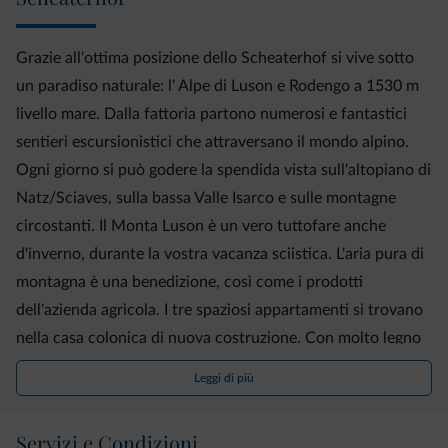
Grazie all'ottima posizione dello Scheaterhof si vive sotto
un paradiso naturale: l' Alpe di Luson e Rodengo a 1530 m
livello mare. Dalla fattoria partono numerosi e fantastici
sentieri escursionistici che attraversano il mondo alpino.
Ogni giorno si può godere la spendida vista sull'altopiano di
Natz/Sciaves, sulla bassa Valle Isarco e sulle montagne
circostanti. Il Monta Luson è un vero tuttofare anche
d'inverno, durante la vostra vacanza sciistica. L'aria pura di
montagna è una benedizione, così come i prodotti
dell'azienda agricola. I tre spaziosi appartamenti si trovano
nella casa colonica di nuova costruzione. Con molto legno
e altri materiali naturali siamo riusciti a preservare il tipico
Leggi di più
stile di arredamento altoatesino e ad abbinarlo
armoniosamente con elementi moderni. Vi aspettiamo per
Servizi e Condizioni