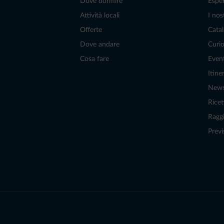
Dove dormire
Espe
Attività locali
I nos
Offerte
Catal
Dove andare
Curio
Cosa fare
Even
Itiner
New
Ricet
Raggi
Previ