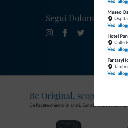
Vedi allog
Museo Ost
Segui Dolomiti.it
Ospita
Vedi allog
Hotel Pa
Colle I
Vedi allog
FantasyH
Tambr
Vedi allog
Be Original, scopri la nuo
Ce l'avete chiesto in tanti. Ecco la nuova collezio