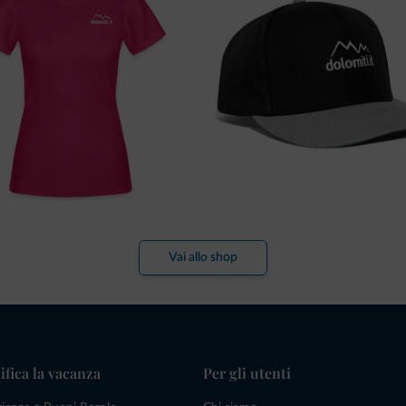
Vai allo shop
ifica la vacanza
Per gli utenti