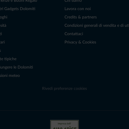
rienze e Buoni Regalo
Chi siamo
tri Gadgets Dolomiti
Lavora con noi
oghi
Credits & partners
sità
Condizioni generali di vendita e di uti
ti
Contattaci
ari
Privacy & Cookies
s
te tipiche
ungere le Dolomiti
sioni meteo
Rivedi preferenze cookies