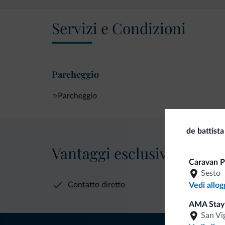
Servizi e Condizioni
Parcheggio
Parcheggio
de battista
Vantaggi esclusivi Dolomit
Caravan P
Sesto
Contatto diretto
Vedi allog
AMA Stay
San Vi