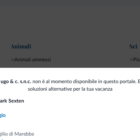
Animali
Sci
Animali ammessi
Pis
 ugo & c. s.n.c.
non è al momento disponibile in questo portale. 
soluzioni alternative per la tua vacanza
i.it
ark Sexten
Tariffe vantaggiose
gio
gilio di Marebbe