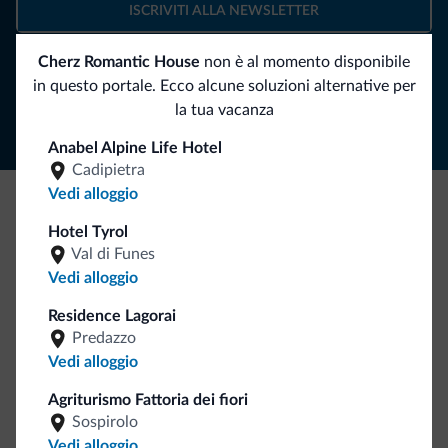
ISCRIVITI ALLA NEWSLETTER
Cherz Romantic House
non è al momento disponibile
Segui Dolomiti.it
in questo portale. Ecco alcune soluzioni alternative per
la tua vacanza
Anabel Alpine Life Hotel
Cadipietra
Vedi alloggio
Be Original, scopri la nuova collezione
Hotel Tyrol
Val di Funes
Ce l'avete chiesto in tanti. Ecco la nuova collezione firmata
Vedi alloggio
Dolomiti.it!
Residence Lagorai
Predazzo
Vedi alloggio
Agriturismo Fattoria dei fiori
Sospirolo
Vedi alloggio