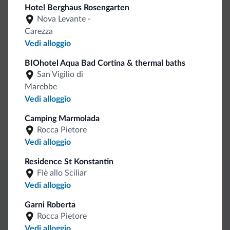
Hotel Berghaus Rosengarten
Business
Nova Levante -
Carezza
Sala congressi
Vedi alloggio
Negozi
BIOhotel Aqua Bad Cortina & thermal baths
San Vigilio di
Boutiques/negozi
Marebbe
Vedi alloggio
Pagamenti
Camping Marmolada
Rocca Pietore
Carta di credito
Vedi alloggio
Residence St Konstantin
Fiè allo Sciliar
Vedi alloggio
Vantaggi esclusivi Dolomiti.it
Garni Roberta
Rocca Pietore
Contatto
Tariffe
Richieste non
Vedi alloggio