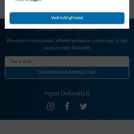
diretto
vantaggiose
vincolanti
Vedi tutti gli hotel
Consigli dalle Dolomiti
Riceverai informazioni, offerte esclusive e news per la tua
vacanza nelle Dolomiti.
ISCRIVITI ALLA NEWSLETTER
Segui Dolomiti.it