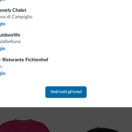
Consigli dalle Dolom
Lovely Chalet
a di Campiglio
gio
Riceverai informazioni, offerte esclusiv
utdoorlife
Valbelluna
gio
- Ristorante Fichtenhof
o
gio
va collezione
Vedi tutti gli hotel
ne firmata Dolomiti.it!