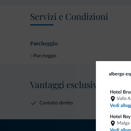
Servizi e Condizioni
Parcheggio
Parcheggio
albergo es
Vantaggi esclusivi Dolomit
Hotel Bru
Valle A
Contatto diretto
Vedi allog
Hotel Roy
Malga 
Vedi allog