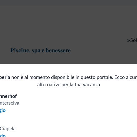
So
Piscine, spa e benessere
peria
non è al momento disponibile in questo portale. Ecco alcun
i.it
alternative per la tua vacanza
nnerhof
nterselva
Tariffe vantaggiose
gio
Ciapela
gio