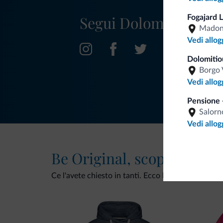
Segui Dolomiti.it
Fogajard 
Madonn
Vedi allog
Dolomitio
Borgo 
Vedi allog
Pensione 
Salorn
Vedi allog
Be Original, scopri la nuo
Ce l'avete chiesto in tanti. Ecco la nuova collezio