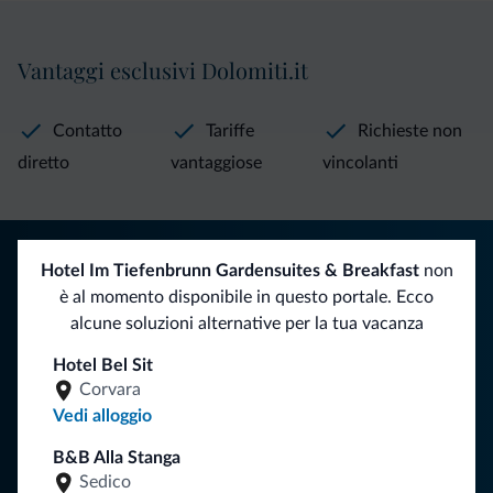
Vantaggi esclusivi Dolomiti.it
Contatto
Tariffe
Richieste non
diretto
vantaggiose
vincolanti
Consigli dalle Dolomiti
Hotel Im Tiefenbrunn Gardensuites & Breakfast
non
è al momento disponibile in questo portale. Ecco
Riceverai informazioni, offerte esclusive e news per la tua
alcune soluzioni alternative per la tua vacanza
vacanza nelle Dolomiti.
Hotel Bel Sit
Corvara
Vedi alloggio
ISCRIVITI ALLA NEWSLETTER
B&B Alla Stanga
Sedico