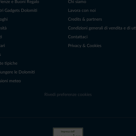
rienze e Buoni Regalo
Chi siamo
tri Gadgets Dolomiti
Lavora con noi
oghi
Credits & partners
sità
Condizioni generali di vendita e di uti
ti
Contattaci
ari
Privacy & Cookies
s
te tipiche
ungere le Dolomiti
sioni meteo
Rivedi preferenze cookies