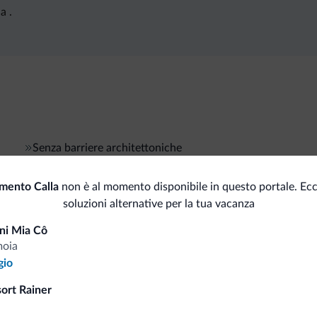
a .
Senza barriere architettoniche
mento Calla
non è al momento disponibile in questo portale. Ec
soluzioni alternative per la tua vacanza
i.it
ni Mia Cô
moia
Tariffe vantaggiose
gio
sort Rainer