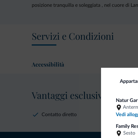
posizione tranquilla e soleggiata , nel cuore di Lan
Servizi e Condizioni
Accessibilità
Apparta
Vantaggi esclusivi Dolomit
Natur Gar
Anter
Contatto diretto
Vedi allog
Family Re
Sesto