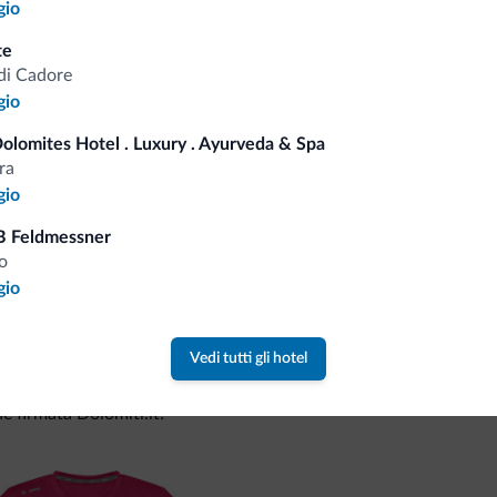
gio
te
Consigli dalle Dolom
di Cadore
gio
Riceverai informazioni, offerte esclusiv
Dolomites Hotel . Luxury . Ayurveda & Spa
ra
gio
B Feldmessner
o
gio
Vedi tutti gli hotel
va collezione
ne firmata Dolomiti.it!