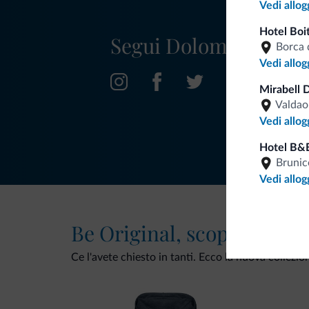
Vedi allog
Hotel Boi
Segui Dolomiti.it
Borca 
Vedi allog
Mirabell 
Valdao
Vedi allog
Hotel B&
Brunic
Vedi allog
Be Original, scopri la nuo
Ce l'avete chiesto in tanti. Ecco la nuova collezio