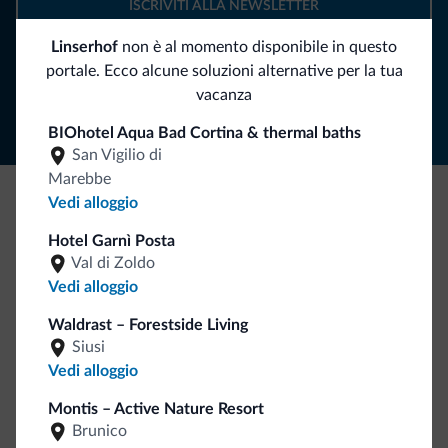
ISCRIVITI ALLA NEWSLETTER
Linserhof
non è al momento disponibile in questo
Segui Dolomiti.it
portale. Ecco alcune soluzioni alternative per la tua
vacanza
BIOhotel Aqua Bad Cortina & thermal baths
San Vigilio di
Marebbe
Vedi alloggio
Be Original, scopri la nuova collezione
Hotel Garnì Posta
Ce l'avete chiesto in tanti. Ecco la nuova collezione firmata
Val di Zoldo
Dolomiti.it!
Vedi alloggio
Waldrast – Forestside Living
Siusi
Vedi alloggio
Montis – Active Nature Resort
Brunico