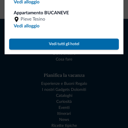
Vedi alloggio
Vai allo shop
Appartamento BUCANEVE
Pieve Tesino
Naviga
Vedi alloggio
Dove dormire
Attività locali
Vedi tutti gli hotel
Offerte
Dove andare
Cosa fare
Pianifica la vacanza
Esperienze e Buoni Regalo
I nostri Gadgets Dolomiti
Cataloghi
Curiosità
Eventi
Itinerari
News
Ricette tipiche