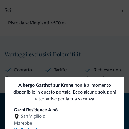
Sci
Piste da sci/impianti
<500 m
Vantaggi esclusivi Dolomiti.it
Contatto
Tariffe
Richieste non
diretto
vantaggiose
vincolanti
Albergo Gasthof zur Krone
non è al momento
disponibile in questo portale. Ecco alcune soluzioni
alternative per la tua vacanza
Consigli dalle Dolomiti
Garni Residence Alnö
Riceverai informazioni, offerte esclusive e news per la tua
San Vigilio di
vacanza nelle Dolomiti.
Marebbe