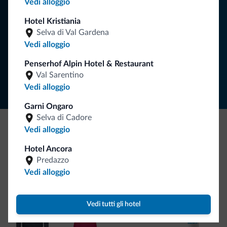
Vedi alloggio
Hotel Kristiania
ISCRIVITI ALLA NEWSLETTER
Selva di Val Gardena
Vedi alloggio
Segui Dolomiti.it
Penserhof Alpin Hotel & Restaurant
Val Sarentino
Vedi alloggio
Garni Ongaro
Selva di Cadore
Vedi alloggio
Be Original, scopri la nuova collezione
Hotel Ancora
Ce l'avete chiesto in tanti. Ecco la nuova collezione firmata
Predazzo
Dolomiti.it!
Vedi alloggio
Vedi tutti gli hotel