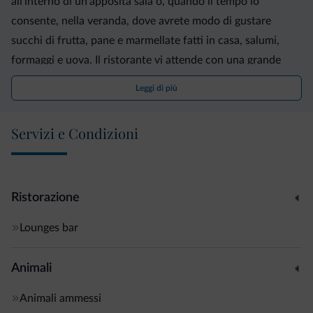
all'interno di un'apposita sala o, quando il tempo lo
consente, nella veranda, dove avrete modo di gustare
succhi di frutta, pane e marmellate fatti in casa, salumi,
formaggi e uova. Il ristorante vi attende con una grande
varietà di pizze, nonché piatti della cucina regionale e
Leggi di più
nazionale.
Servizi e Condizioni
Tutte affacciate sulle montagne o sulla piazza principale, le
sistemazioni includono una TV satellitare a schermo piatto
e un bagno con una moderna cabina doccia, mentre alcune
presentano soffitti inclinati o pareti parzialmente rivestite
Ristorazione
in legno.
Lounges bar
L'Albergo Gasthof zur Kronea vi accoglierà a 150 metri
Animali
dalla fermata dello skibus privato diretto al comprensorio
sciistico Dolomiti Superski, sito a 12 km di distanza.
Animali ammessi