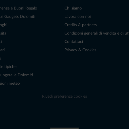
rienze e Buoni Regalo
Chi siamo
tri Gadgets Dolomiti
Lavora con noi
oghi
Credits & partners
sità
Condizioni generali di vendita e di uti
ti
Contattaci
ari
Privacy & Cookies
s
te tipiche
ungere le Dolomiti
sioni meteo
Rivedi preferenze cookies