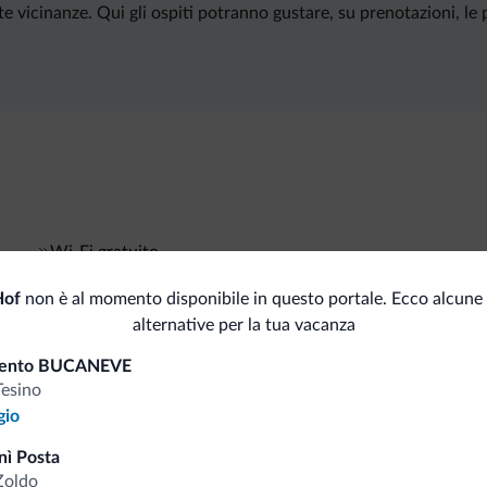
 vicinanze. Qui gli ospiti potranno gustare, su prenotazioni, le p
Wi-Fi gratuito
Hof
non è al momento disponibile in questo portale. Ecco alcune 
alternative per la tua vacanza
i.it
mento BUCANEVE
Tesino
gio
Tariffe vantaggiose
nì Posta
Zoldo