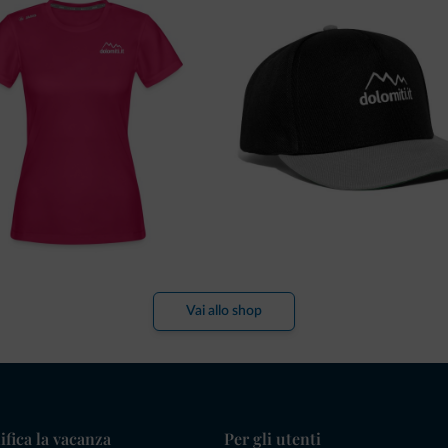
Vai allo shop
ifica la vacanza
Per gli utenti