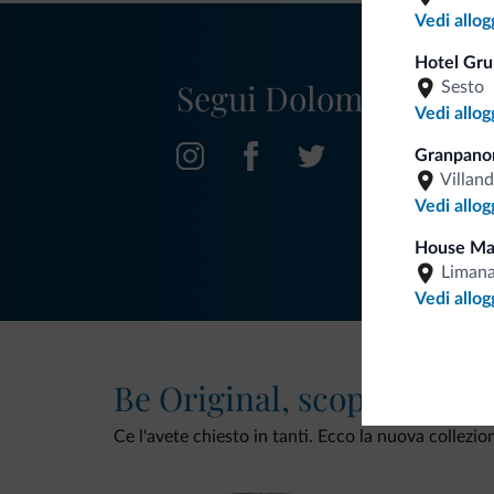
Vedi allog
Hotel Gru
Segui Dolomiti.it
Sesto
Vedi allog
Granpano
Villan
Vedi allog
House Ma
Liman
Vedi allog
Be Original, scopri la nuo
Ce l'avete chiesto in tanti. Ecco la nuova collezio