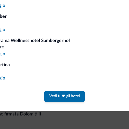
gio
ber
Consigli dalle Dolom
gio
Riceverai informazioni, offerte esclusiv
rama Wellnesshotel Sambergerhof
dro
gio
rtina
a
gio
Vedi tutti gli hotel
va collezione
ne firmata Dolomiti.it!