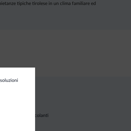
ietanze tipiche tirolese in un clima familiare ed
soluzioni
Richieste non vincolanti