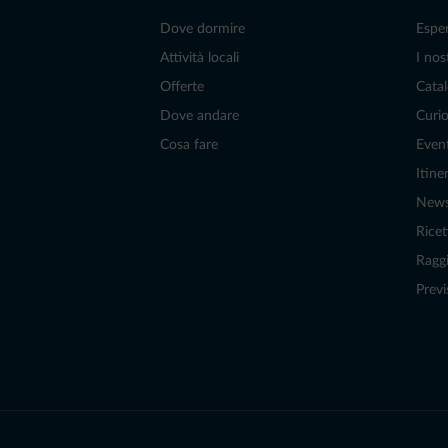
Dove dormire
Espe
Attività locali
I nos
Offerte
Catal
Dove andare
Curio
Cosa fare
Even
Itiner
New
Ricet
Raggi
Previ