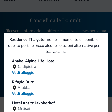
Consigli dalle Dolomiti
Riceverai informazioni, offerte esclusive e news per la tua
vacanza nelle Dolomiti.
Residence Thalguter
non è al momento disponibile in
questo portale. Ecco alcune soluzioni alternative per la
tua vacanza
ISCRIVITI ALLA NEWSLETTER
Anabel Alpine Life Hotel
Cadipietra
Vedi alloggio
Segui Dolomiti.it
Rifugio Burz
Arabba
Vedi alloggio
Hotel Ansitz Jakoberhof
Ortisei