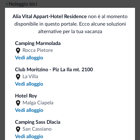
Noleggio bici
Alia Vital Appart-Hotel Residence
non è al momento
Sport e attività
disponibile in questo portale. Ecco alcune soluzioni
alternative per la tua vacanza
Percorsi trekking
Camping Marmolada
Rocca Pietore
Servizi generali
Vedi alloggio
Aria condizionata
Club Moritzino - Piz La Ila mt. 2100
Cassetta di sicurezza
La Villa
Staff multilingua
Vedi alloggio
Italiano
Hotel Roy
Inglese
Malga Ciapela
Tedesco
Vedi alloggio
Motociclisti benvenuti
Camping Sass Dlacia
San Cassiano
Pagamenti
Vedi alloggio