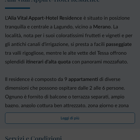
L'
Alia Vital Appart-Hotel Residence
è situato in posizione
tranquilla e centrale a Lagundo, vicino a
Merano
. La
località, nota per i suoi coloratissimi frutteti e vigneti e per
gli antichi canali d'irrigazione, si presta a facili
passeggiate
tra valli rigogliose, mentre le alte vette del Tessa offrono
splendidi
itinerari d'alta quota
con panorami mozzafiato.
Il residence è composto da 9
appartamenti
di diverse
dimensioni che possono ospitare dalle 2 alle 6 persone.
Ognuno è fornito di balcone o terrazza separati, ampio
bagno, angolo cottura ben attrezzato, zona giorno e zona
notte separate, TV, connessione internet, cassetta di
Leggi di più
sicurezza, aria condizionata, radio e telefono.
Servizio
ristorante
su richiesta: prima colazione a buffet e
Servizi e Condizioni