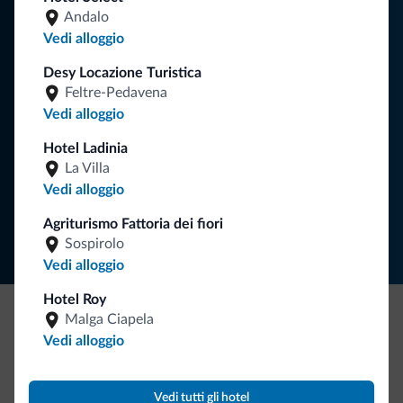
Consigli dalle Dolomiti
Andalo
Vedi alloggio
Riceverai informazioni, offerte esclusive e news per la tua
vacanza nelle Dolomiti.
Desy Locazione Turistica
Feltre-Pedavena
Vedi alloggio
ISCRIVITI ALLA NEWSLETTER
Hotel Ladinia
La Villa
Vedi alloggio
Segui Dolomiti.it
Agriturismo Fattoria dei fiori
Sospirolo
Vedi alloggio
Hotel Roy
Malga Ciapela
Be Original, scopri la nuova collezione
Vedi alloggio
Ce l'avete chiesto in tanti. Ecco la nuova collezione firmata
Dolomiti.it!
Vedi tutti gli hotel