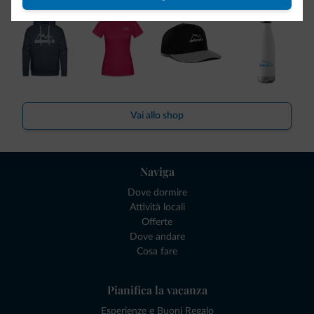
Vai allo shop
Naviga
Dove dormire
Attività locali
Offerte
Dove andare
Cosa fare
Pianifica la vacanza
Esperienze e Buoni Regalo