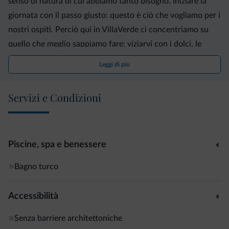
senso di natura di cui abbiamo tanto bisogno. Iniziare la
giornata con il passo giusto: questo è ciò che vogliamo per i
nostri ospiti. Perciò qui in VillaVerde ci concentriamo su
quello che meglio sappiamo fare: viziarvi con i dolci, le
torte salate, le marmellate fatte in casa e offrirvi una vasta
Leggi di più
scelta variegata di pane biologico, la frutta fresca e i succhi
naturali. Che la giornata abbia sempre un buon inizio!
Servizi e Condizioni
Piscine, spa e benessere
Bagno turco
Accessibilità
Senza barriere architettoniche