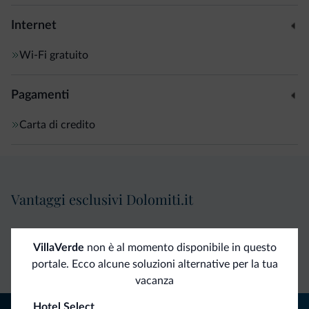
Internet
Wi-Fi gratuito
Pagamenti
Carta di credito
Vantaggi esclusivi Dolomiti.it
Contatto
Tariffe
Richieste non
VillaVerde
non è al momento disponibile in questo
diretto
vantaggiose
vincolanti
portale. Ecco alcune soluzioni alternative per la tua
vacanza
Hotel Select