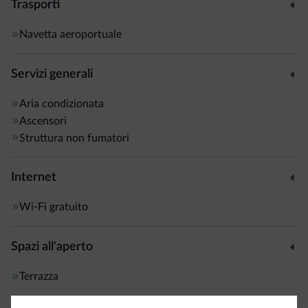
Trasporti
Navetta aeroportuale
Servizi generali
Aria condizionata
Ascensori
Struttura non fumatori
Internet
Wi-Fi gratuito
Spazi all'aperto
Terrazza