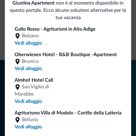
Giustina Apartment
non è al momento disponibile in
questo portale. Ecco alcune soluzioni alternative per la
Vantaggi esclusivi Dolomiti.it
tua vacanza
Gallo Rosso - Agriturismi in Alto Adige
Contatto
Tariffe
Richieste non
Bolzano
Vedi alloggio
diretto
vantaggiose
vincolanti
Oberwiesen Hotel - B&B Boutique -Apartment
Brunico
Consigli dalle Dolomiti
Vedi alloggio
Almhof Hotel Call
Riceverai informazioni, offerte esclusive e news per la tua
San Vigilio di
vacanza nelle Dolomiti.
Marebbe
Vedi alloggio
Agriturismo Villa di Modolo - Cortile della Latteria
ISCRIVITI ALLA NEWSLETTER
Belluno
Vedi alloggio
Segui Dolomiti.it