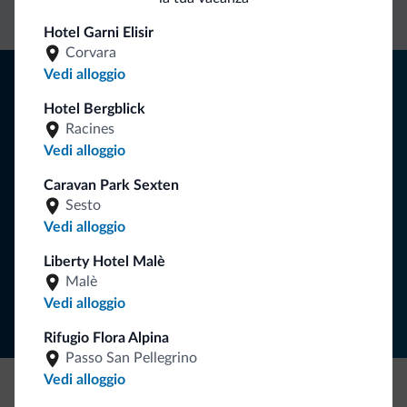
diretto
vantaggiose
vincolanti
Hotel Garni Elisir
Corvara
Consigli dalle Dolomiti
Vedi alloggio
Hotel Bergblick
Riceverai informazioni, offerte esclusive e news per la tua
Racines
vacanza nelle Dolomiti.
Vedi alloggio
Caravan Park Sexten
Sesto
ISCRIVITI ALLA NEWSLETTER
Vedi alloggio
Liberty Hotel Malè
Segui Dolomiti.it
Malè
Vedi alloggio
Rifugio Flora Alpina
Passo San Pellegrino
Vedi alloggio