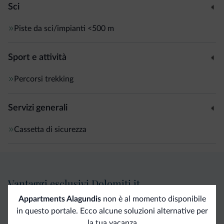
Sci
Piste da sci/impianti
<500 m
Sport e attività
Percorsi trekking
Servizi generali
Cassetta di sicurezza
Vantaggi esclusivi Dolomiti.it
Appartments Alagundis
non è al momento disponibile
Contatto
Tariffe
Richieste non
in questo portale. Ecco alcune soluzioni alternative per
la tua vacanza