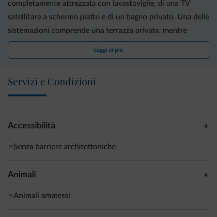
completamente attrezzata con lavastoviglie, di una TV
satellitare a schermo piatto e di un bagno privato. Una delle
sistemazioni comprende una terrazza privata, mentre
alcune sono dotate di bagno con accesso disabili.
Leggi di più
Immersa nel verde, la piscina all'aperto è provvista di lettini.
Servizi e Condizioni
L'Appartments Alagundis si trova a 2 km dalla stazione
ferroviaria di Merano, e con una piacevole passeggiata di 7
minuti potrete raggiungere il centro di Lagundo. In loco
Accessibilità
troverete un garage interno gratuito.
Senza barriere architettoniche
Animali
Animali ammessi