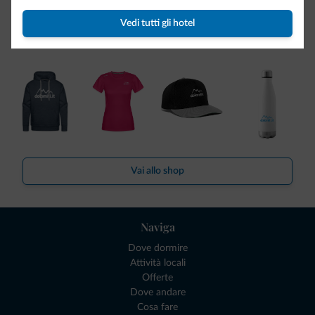
Be Original, scopri la nuova collezione
Vedi tutti gli hotel
Ce l'avete chiesto in tanti. Ecco la nuova collezione firmata
Dolomiti.it!
Vai allo shop
Naviga
Dove dormire
Attività locali
Offerte
Dove andare
Cosa fare