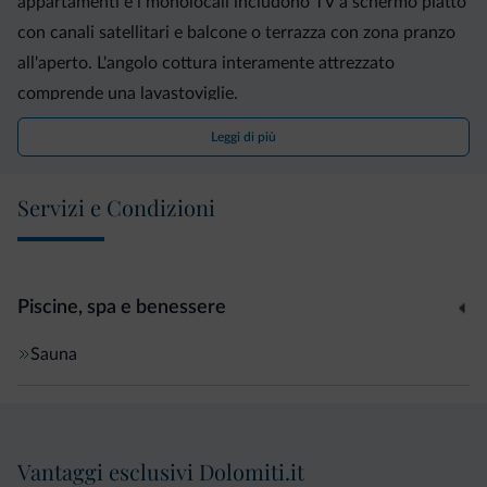
appartamenti e i monolocali includono TV a schermo piatto
con canali satellitari e balcone o terrazza con zona pranzo
all'aperto. L'angolo cottura interamente attrezzato
comprende una lavastoviglie.
Leggi di più
Gli autobus per la stazione ferroviaria di Merano, sita a 3
km di distanza, si fermano proprio davanti all'hotel.
Servizi e Condizioni
L'Oberdorner Apartments sorge solamente a 50 metri dai
percorsi escursionistici della Roggia di Lagundo.
Piscine, spa e benessere
Sauna
Vantaggi esclusivi Dolomiti.it