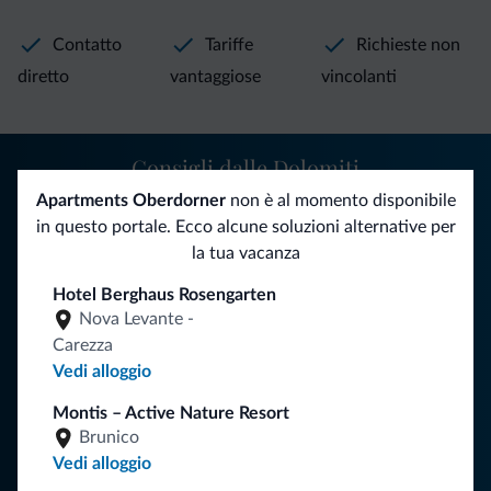
Contatto
Tariffe
Richieste non
diretto
vantaggiose
vincolanti
Consigli dalle Dolomiti
Apartments Oberdorner
non è al momento disponibile
Riceverai informazioni, offerte esclusive e news per la tua
in questo portale. Ecco alcune soluzioni alternative per
vacanza nelle Dolomiti.
la tua vacanza
Hotel Berghaus Rosengarten
Nova Levante -
ISCRIVITI ALLA NEWSLETTER
Carezza
Vedi alloggio
Segui Dolomiti.it
Montis – Active Nature Resort
Brunico
Vedi alloggio