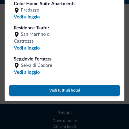
Color Home Suite Apartments
Predazzo
Vedi alloggio
Be Original, scopri la nuova collezione
Residence Taufer
Ce l'avete chiesto in tanti. Ecco la nuova collezione firmata
San Martino di
Dolomiti.it!
Castrozza
Vedi alloggio
Seggiovie Fertazza
Selva di Cadore
Vedi alloggio
Vai allo shop
Vedi tutti gli hotel
Naviga
Dove dormire
Attività locali