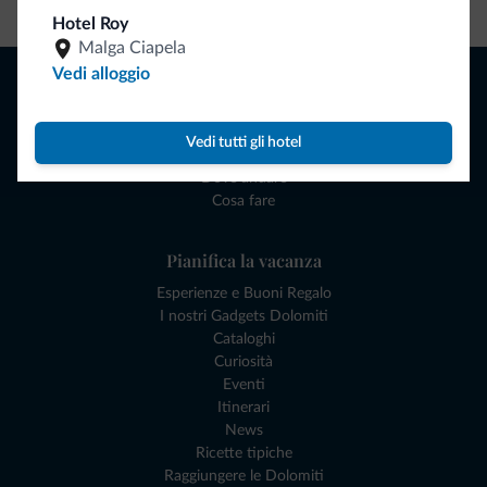
Hotel Roy
Malga Ciapela
Vedi alloggio
Naviga
Dove dormire
Attività locali
Vedi tutti gli hotel
Offerte
Dove andare
Cosa fare
Pianifica la vacanza
Esperienze e Buoni Regalo
I nostri Gadgets Dolomiti
Cataloghi
Curiosità
Eventi
Itinerari
News
Ricette tipiche
Raggiungere le Dolomiti