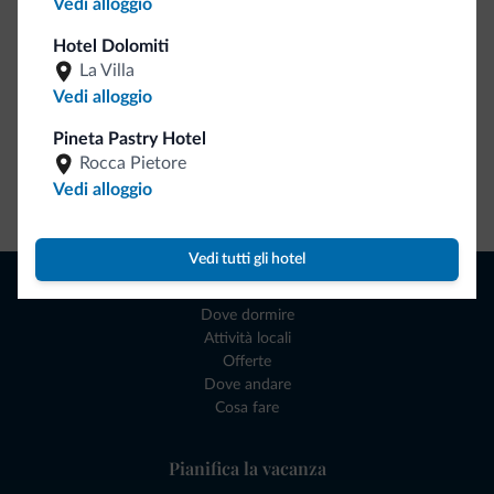
Vedi alloggio
Hotel Dolomiti
La Villa
Vedi alloggio
Pineta Pastry Hotel
Rocca Pietore
Vedi alloggio
Vai allo shop
Vedi tutti gli hotel
Naviga
Dove dormire
Attività locali
Offerte
Dove andare
Cosa fare
Pianifica la vacanza