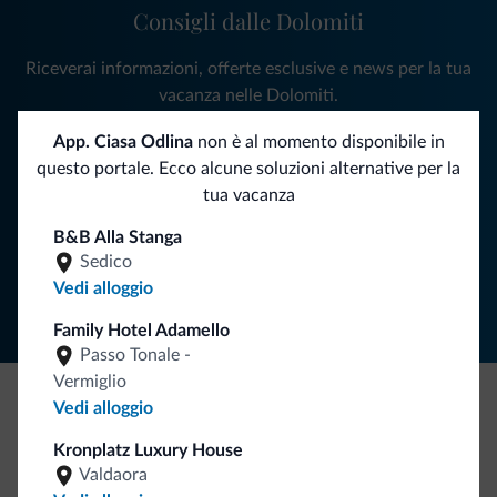
Consigli dalle Dolomiti
Riceverai informazioni, offerte esclusive e news per la tua
vacanza nelle Dolomiti.
App. Ciasa Odlina
non è al momento disponibile in
questo portale. Ecco alcune soluzioni alternative per la
ISCRIVITI ALLA NEWSLETTER
tua vacanza
B&B Alla Stanga
Segui Dolomiti.it
Sedico
Vedi alloggio
Family Hotel Adamello
Passo Tonale -
Vermiglio
Vedi alloggio
Be Original, scopri la nuova collezione
Kronplatz Luxury House
Ce l'avete chiesto in tanti. Ecco la nuova collezione firmata
Valdaora
Dolomiti.it!