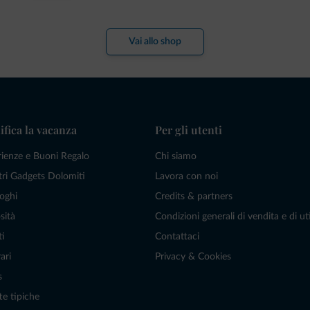
Vai allo shop
ifica la vacanza
Per gli utenti
rienze e Buoni Regalo
Chi siamo
tri Gadgets Dolomiti
Lavora con noi
oghi
Credits & partners
sità
Condizioni generali di vendita e di uti
ti
Contattaci
ari
Privacy & Cookies
s
te tipiche