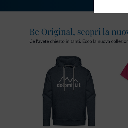
Be Original, scopri la nuo
Ce l'avete chiesto in tanti. Ecco la nuova collezio