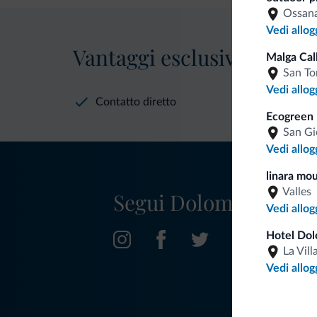
Ossan
Vedi allog
Vantaggi esclusivi Dolomit
Malga Cal
San To
Vedi allog
Contatto diretto
Ecogreen 
San Gi
Vedi allog
linara mou
Valles
Segui Dolomiti.it
Vedi allog
Hotel Dol
La Vill
Vedi allog