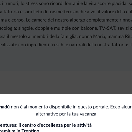
 i rumori, lo stress sono ricordi lontani e la vita scorre placida, s
fattoria e sarà lieta di trasmettere anche a voi il valore della cul
nima e corpo. Le camere del nostro albergo completamente rinnov
l'ecologia: singole, doppie e multiple con balcone, TV-SAT, sevizi c
assa il mestolo ai membri della famiglia: nonna Maria, mamma Rita
ealizzate con ingredienti freschi e naturali della nostra fattoria: il
rnadú
non è al momento disponibile in questo portale. Ecco alcun
Internet
Pag
alternative per la tua vacanza
Wi-Fi gratuito
Car
ntures: il centro d'eccellenza per le attività
remium in Trentino