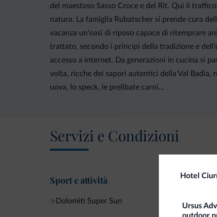
del maestoso Sasso Croce e del Rit. Qui il traffico,
natura. La famiglia Rubatscher si prende cura della 
vacanza un'oasi di riposo capace di ritemprare a
trattato, secondo i principi della tradizione e del
accesso a internet. Da generazioni in cucina si p
volta, ricche dei sapori autentici della Val Badia, r
uova, lo speck, le prelibate carni...
Servizi e Condizioni
Hotel Ciu
Sport e attività
Dolomiti Super Sun
Ursus Adve
outdoor p