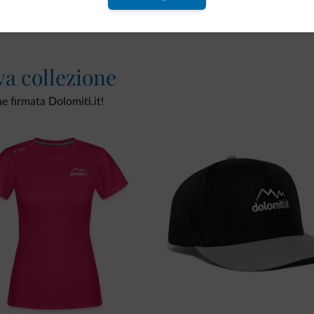
va collezione
ne firmata Dolomiti.it!