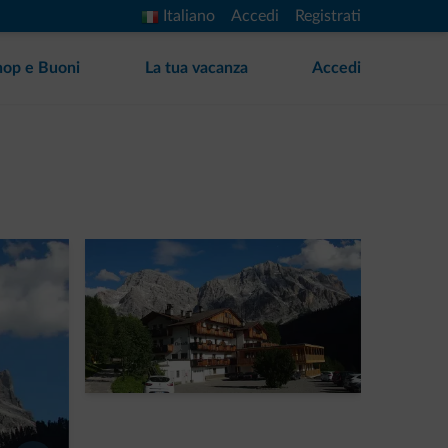
Italiano
Accedi
Registrati
hop e Buoni
La tua vacanza
Accedi