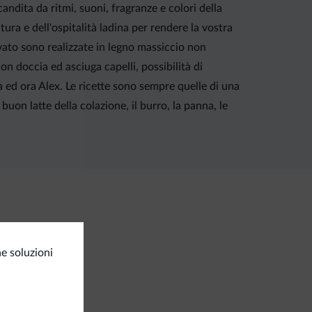
candita da ritmi, suoni, fragranze e colori della
tura e dell'ospitalità ladina per rendere la vostra
ato sono realizzate in legno massiccio non
on doccia ed asciuga capelli, possibilità di
 ed ora Alex. Le ricette sono sempre quelle di una
 buon latte della colazione, il burro, la panna, le
e soluzioni
amenti
ta di credito