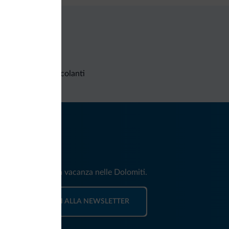
Richieste non vincolanti
iti
e e news per la tua vacanza nelle Dolomiti.
ISCRIVITI ALLA NEWSLETTER