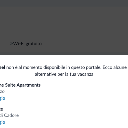
Wi-Fi gratuito
ael
non è al momento disponibile in questo portale. Ecco alcune 
i.it
alternative per la tua vacanza
e Suite Apartments
Tariffe vantaggiose
zo
gio
te
di Cadore
gio