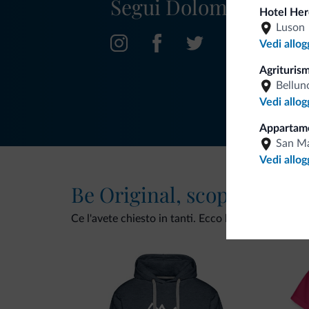
Segui Dolomiti.it
Hotel Her
Luson
Vedi allog
Agriturism
Bellun
Vedi allog
Appartame
San Ma
Vedi allog
Be Original, scopri la nuo
Ce l'avete chiesto in tanti. Ecco la nuova collezio