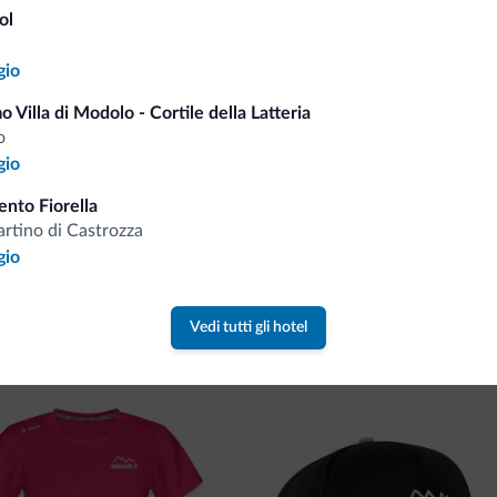
Consigli dalle Dolom
ol
Riceverai informazioni, offerte esclusiv
gio
o Villa di Modolo - Cortile della Latteria
o
gio
nto Fiorella
rtino di Castrozza
gio
va collezione
Vedi tutti gli hotel
ne firmata Dolomiti.it!