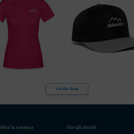
Vai allo shop
ifica la vacanza
Per gli utenti