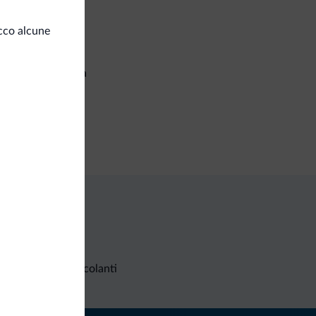
izi generali
cco alcune
a condizionata
setta di sicurezza
iness
a congressi
Richieste non vincolanti