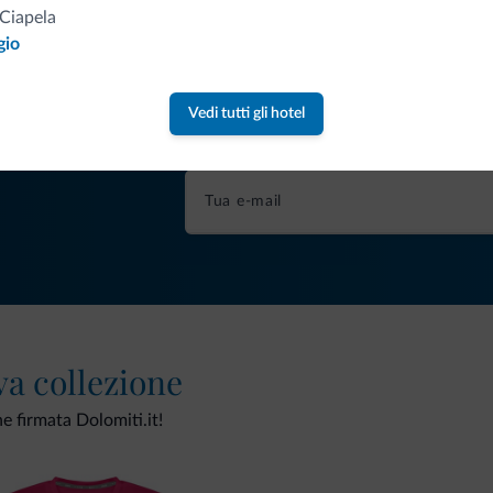
Ciapela
gio
Consigli dalle Dolom
Vedi tutti gli hotel
Riceverai informazioni, offerte esclusiv
va collezione
ne firmata Dolomiti.it!