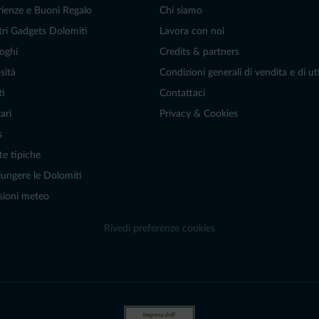
rienze e Buoni Regalo
Chi siamo
tri Gadgets Dolomiti
Lavora con noi
oghi
Credits & partners
sità
Condizioni generali di vendita e di uti
ti
Contattaci
ari
Privacy & Cookies
s
te tipiche
ungere le Dolomiti
sioni meteo
Rivedi preferenze cookies