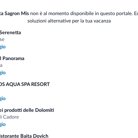
Animali
Serv
ta Sagron Mis
non è al momento disponibile in questo portale. E
soluzioni alternative per la tua vacanza
Animali ammessi
Ari
Cas
Serenetta
se
Sci
gio
Bus
Deposito sci
l Panorama
Sal
a
gio
S AQUA SPA RESORT
i.it
gio
i prodotti delle Dolomiti
di Cadore
Tariffe vantaggiose
gio
istorante Baita Dovich