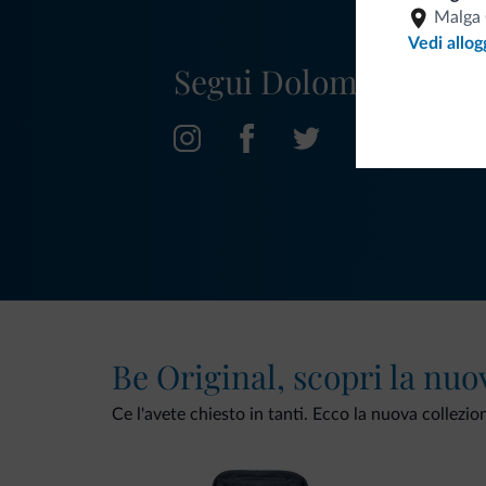
Malga 
Vedi allog
Segui Dolomiti.it
Be Original, scopri la nuo
Ce l'avete chiesto in tanti. Ecco la nuova collezio