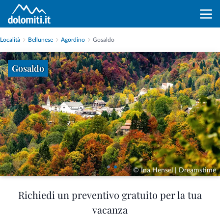
Località
Bellunese
Agordino
Gosaldo
Gosaldo
© Ina Hensel | Dreamstime
Richiedi un preventivo gratuito per la tua
vacanza