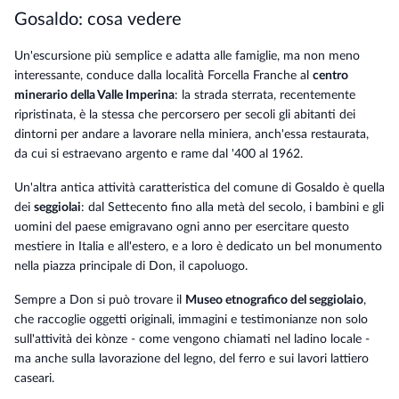
Gosaldo: cosa vedere
Un'escursione più semplice e adatta alle famiglie, ma non meno
interessante, conduce dalla località Forcella Franche al
centro
minerario della Valle Imperina
: la strada sterrata, recentemente
ripristinata, è la stessa che percorsero per secoli gli abitanti dei
dintorni per andare a lavorare nella miniera, anch'essa restaurata,
da cui si estraevano argento e rame dal '400 al 1962.
Un'altra antica attività caratteristica del comune di Gosaldo è quella
dei
seggiolai
: dal Settecento fino alla metà del secolo, i bambini e gli
uomini del paese emigravano ogni anno per esercitare questo
mestiere in Italia e all'estero, e a loro è dedicato un bel monumento
nella piazza principale di Don, il capoluogo.
Sempre a Don si può trovare il
Museo etnografico del seggiolaio
,
che raccoglie oggetti originali, immagini e testimonianze non solo
sull'attività dei kònze - come vengono chiamati nel ladino locale -
ma anche sulla lavorazione del legno, del ferro e sui lavori lattiero
caseari.