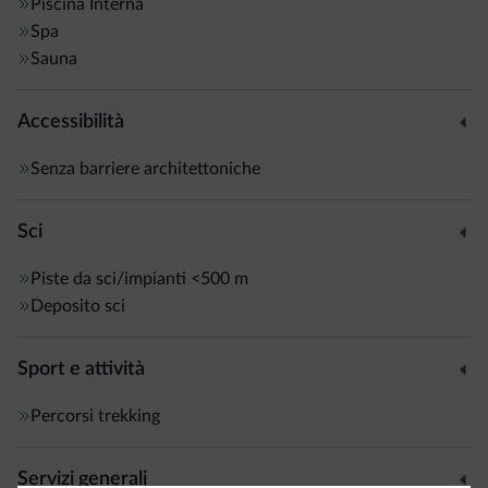
Piscina
Interna
Spa
Sauna
Accessibilità
Senza barriere architettoniche
Sci
Piste da sci/impianti
<500 m
Deposito sci
Sport e attività
Percorsi trekking
Servizi generali