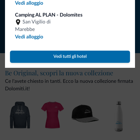
Vedi alloggio
ISCRIVITI ALLA NEWSLETTER
Camping AL PLAN - Dolomites
San Vigilio di
Segui Dolomiti.it
Marebbe
Vedi alloggio
Vedi tutti gli hotel
Be Original, scopri la nuova collezione
Ce l'avete chiesto in tanti. Ecco la nuova collezione firmata
Dolomiti.it!