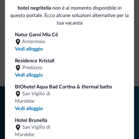
hotel negritella
non è al momento disponibile in
Cassetta di sicurezza
questo portale. Ecco alcune soluzioni alternative per la
tua vacanza
Natur Garni Mia Cô
Antermoia
Vantaggi esclusivi Dolomiti.it
Vedi alloggio
Residence Kristall
Contatto
Tariffe
Richieste non
Predazzo
diretto
vantaggiose
vincolanti
Vedi alloggio
BIOhotel Aqua Bad Cortina & thermal baths
San Vigilio di
Consigli dalle Dolomiti
Marebbe
Vedi alloggio
Riceverai informazioni, offerte esclusive e news per la tua
vacanza nelle Dolomiti.
Hotel Brunella
San Vigilio di
Marebbe