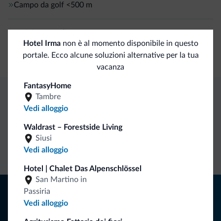
Campo da golf
<500 m
Servizi generali
Hotel Irma
non è al momento disponibile in questo
Cassetta di sicurezza
portale. Ecco alcune soluzioni alternative per la tua
vacanza
FantasyHome
Tambre
Vantaggi esclusivi Dolomiti.it
Vedi alloggio
Waldrast – Forestside Living
Contatto
Tariffe
Richieste non
Siusi
diretto
vantaggiose
vincolanti
Vedi alloggio
Hotel | Chalet Das Alpenschlössel
San Martino in
Consigli dalle Dolomiti
Passiria
Vedi alloggio
Riceverai informazioni, offerte esclusive e news per la tua