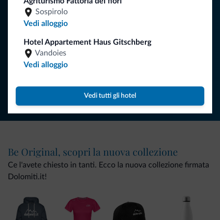
Agriturismo Fattoria dei fiori
vacanza nelle Dolomiti.
Sospirolo
Vedi alloggio
Hotel Appartement Haus Gitschberg
ISCRIVITI ALLA NEWSLETTER
Vandoies
Vedi alloggio
Segui Dolomiti.it
Vedi tutti gli hotel
Be Original, scopri la nuova collezione
Ce l'avete chiesto in tanti. Ecco la nuova collezione firmata
Dolomiti.it!