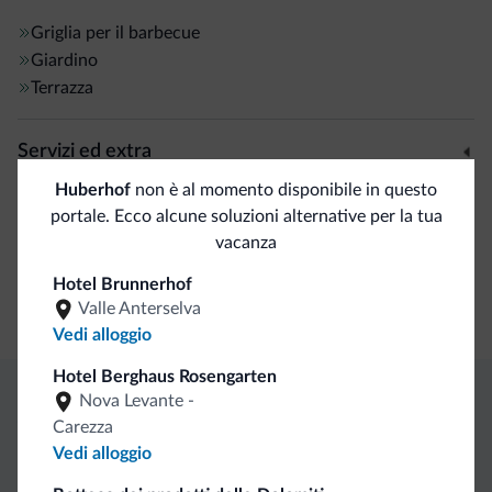
Griglia per il barbecue
Giardino
Terrazza
Servizi ed extra
Huberhof
non è al momento disponibile in questo
Banco escursioni guidate
portale. Ecco alcune soluzioni alternative per la tua
vacanza
Accoglienza e reception
Hotel Brunnerhof
Valle Anterselva
Check in self service
Vedi alloggio
Hotel Berghaus Rosengarten
Nova Levante -
Vantaggi esclusivi Dolomiti.it
Carezza
Vedi alloggio
Contatto
Tariffe
Richieste non