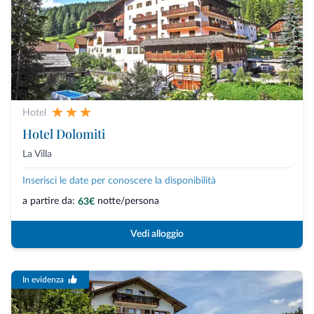
Hotel
Hotel Dolomiti
La Villa
Inserisci le date per conoscere la disponibilità
a partire da:
notte/persona
63€
Vedi alloggio
In evidenza