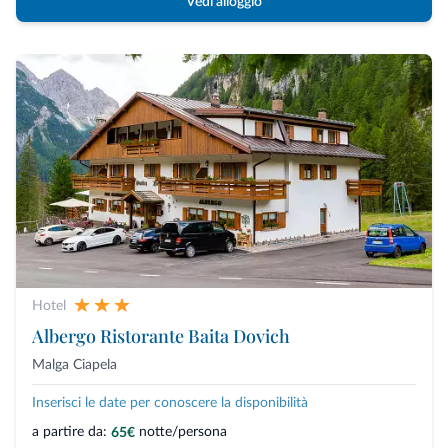
Vedi alloggio
Hotel
Albergo Ristorante Baita Dovich
Malga Ciapela
Inserisci le date per conoscere la disponibilità
a partire da:
notte/persona
65€