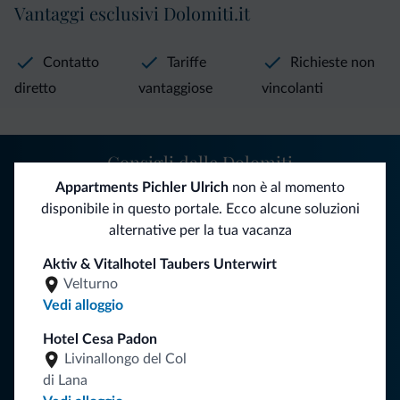
Vantaggi esclusivi Dolomiti.it
Contatto
Tariffe
Richieste non
diretto
vantaggiose
vincolanti
Consigli dalle Dolomiti
Appartments Pichler Ulrich
non è al momento
Riceverai informazioni, offerte esclusive e news per la tua
disponibile in questo portale. Ecco alcune soluzioni
vacanza nelle Dolomiti.
alternative per la tua vacanza
Aktiv & Vitalhotel Taubers Unterwirt
Velturno
ISCRIVITI ALLA NEWSLETTER
Vedi alloggio
Hotel Cesa Padon
Segui Dolomiti.it
Livinallongo del Col
di Lana