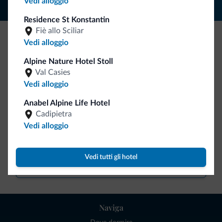
Vedi alloggio
Residence St Konstantin
Fiè allo Sciliar
Vedi alloggio
Be Original, scopri la nuova collezione
Alpine Nature Hotel Stoll
Ce l'avete chiesto in tanti. Ecco la nuova collezione firmata
Val Casies
Dolomiti.it!
Vedi alloggio
Anabel Alpine Life Hotel
Cadipietra
Vedi alloggio
Vedi tutti gli hotel
Vai allo shop
Naviga